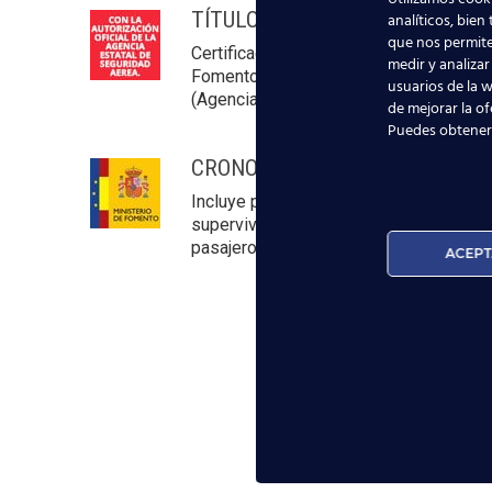
TÍTULO AUXILIAR DE VUELO
analíticos, bien
que nos permite
Certificado por el Ministerio de
medir y analizar
Fomento
usuarios de la w
(Agencia Estatal de Seguridad Aérea).
de mejorar la of
Puedes obtener
CRONOGRAMA TCP
Incluye prácticas extensas y reales de
supervivencia y seguridad de los
pasajeros.
ACEPT