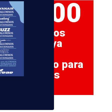
+6000
de nuestros
alumnos ya
están
trabajando para
compañias
aereas