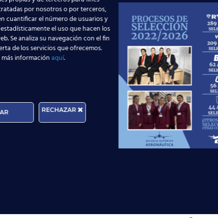
REGALO: CURSO DE INGLÉS
 tratadas por nosotros o por terceros,
n cuantificar el número de usuarios y
AERONÁUTICO
 estadísticamente el uso que hacen los
Te facilitamos este curso gratuito para
eb. Se analiza su navegación con el fin
que puedas aprovechar las
erta de los servicios que ofrecemos.
oportunidades que se presenten.
 más información
aquí
.
HORARIOS
Programamos los horarios en función
RECHAZAR
de tus circunstancias: Mañana, tarde,
AR
noche, sábados.