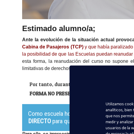
Estimado alumno/a;
Ante la evolución de la situación actual provo
Cabina de Pasajeros (TCP)
y que había paralizado 
la posibilidad de que las Escuelas puedan reanud
esta forma, la reanudación del curso no supone el
limitativas de derechos y movilidad, bajo las indic
Por tanto, durante este mes de
MAYO
, se p
FORMA NO PRESENCIAL
Y EN TANTO, DURE L
Utilizamos cooki
analíticos, bien
Como escuela homologada por la AESA y si
que nos permite
DIRECTO
para que puedas iniciar o reanuda
medir y analizar
usuarios de la w