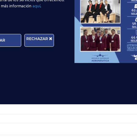
erta de los servicios que ofrecemos.
atos personales en el formulario más abajo
, de forma que podamo
 más información
aquí
.
izar tu inscripción es obligatorio disponer de un correo electró
ra su creación)
. Posteriormente, te remitiremos un nuevo mail co
.
RECHAZAR
AR