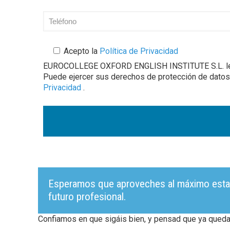
Acepto la
Política de Privacidad
EUROCOLLEGE OXFORD ENGLISH INSTITUTE S.L. le infor
Puede ejercer sus derechos de protección de datos 
Privacidad
.
Esperamos que aproveches al máximo esta op
futuro profesional.
Confiamos en que sigáis bien, y pensad que ya qued