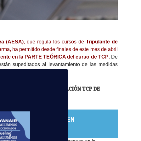
rea (AESA)
, que regula los cursos de
Tripulante de
larma, ha permitido desde finales de este mes de abril
ente en la PARTE TEÓRICA del curso de TCP
.
De
 están supeditados al levantamiento de las medidas
TINUAR E INICIAR SU FORMACIÓN TCP DE
lataforma de clases online EN