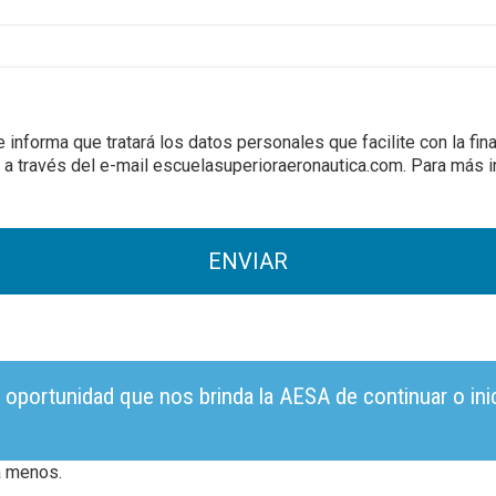
ma que tratará los datos personales que facilite con la finali
a través del e-mail escuelasuperioraeronautica.com. Para más in
ortunidad que nos brinda la AESA de continuar o inicia
a menos.