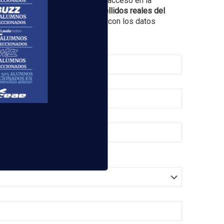
s formalizar tu inscripción de acceso en la
nico de GMAIL con nombre y apellidos reales del
n la fecha concreta de inicio, y con los datos