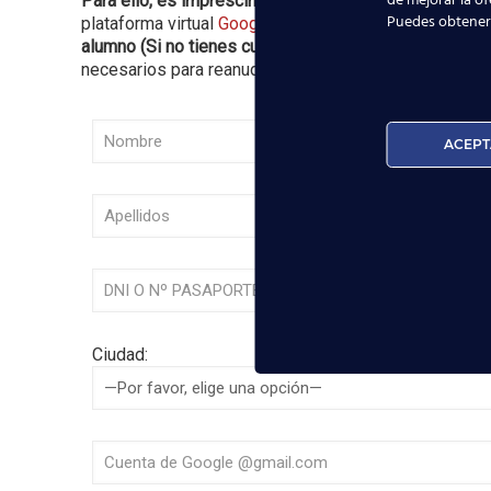
de mejorar la of
Para ello, es imprescindible que cumplimentes tus d
Puedes obtener
plataforma virtual
Google Classroom
.
Antes de formal
alumno (Si no tienes cuenta en GMAIL,
pincha aquí
pa
necesarios para reanudar o empezar tu formación TCP
ACEPT
Ciudad: