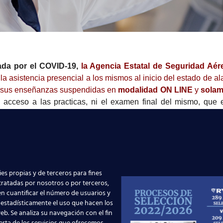
cada por el COVID-19,
la Agencia Estatal de Seguridad Aé
la asistencia presencial a los mismos al inicio del estado de a
ar sus enseñanzas suspendidas en
modalidad ON LINE
y
solam
 acceso a las practicas, ni el examen final del mismo, que
aciones y en los tiempos que marque AESA.
uede facilitar a todos nuestros alumnos, que PUEDAN
CON
AS PRESENTES CIRCUNSTANCIAS.
es propias y de terceros para fines
 tratadas por nosotros o por terceros,
guiendo dicha recomendación, hemos habilitado una
p
n cuantificar el número de usuarios y
r tus clases interrumpidas por motivo del COVID-19.
 estadísticamente el uso que hacen los
eb. Se analiza su navegación con el fin