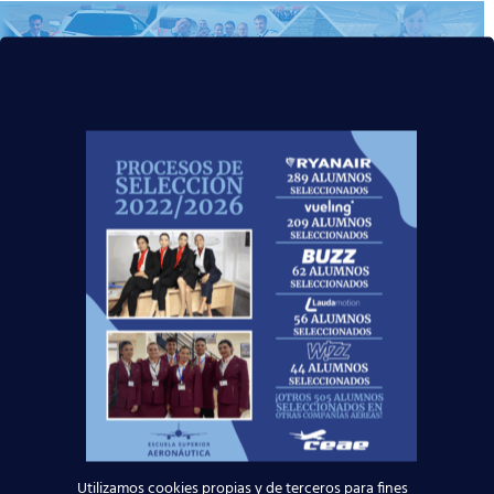
¡CUÉNTANOS TU EXPERIENCIA!
¡Enhorabuena por conseguir tu
primer trabajo como Auxiliar de
Vuelo TCP!
Muchísimas gracias por haber
confiado en nosotros para despegar
tu futuro.
Utilizamos cookies propias y de terceros para fines