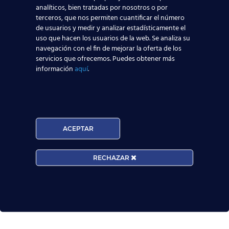
¿Te gustaría compartir tus primeras impresiones?
analíticos, bien tratadas por nosotros o por
terceros, que nos permiten cuantificar el número
Hay 4 preguntas en la encuesta.
de usuarios y medir y analizar estadísticamente el
uso que hacen los usuarios de la web. Se analiza su
navegación con el fin de mejorar la oferta de los
Siguiente
servicios que ofrecemos. Puedes obtener más
información
aquí
.
ACEPTAR
RECHAZAR