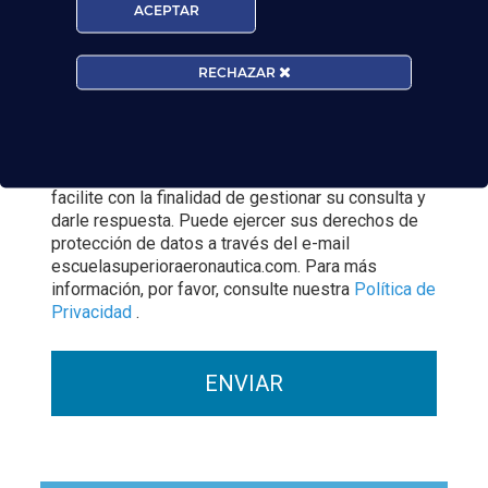
ACEPTAR
RECHAZAR
Acepto la
Política de Privacidad
EUROCOLLEGE OXFORD ENGLISH INSTITUTE S.L.
le informa que tratará los datos personales que
facilite con la finalidad de gestionar su consulta y
darle respuesta. Puede ejercer sus derechos de
protección de datos a través del e-mail
escuelasuperioraeronautica.com. Para más
información, por favor, consulte nuestra
Política de
Privacidad
.