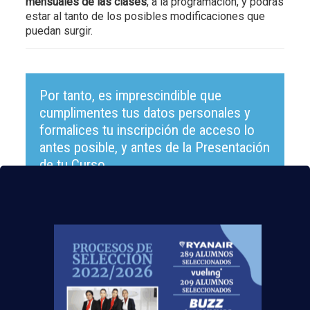
mensuales de las clases
, a la programación, y podrás
estar al tanto de los posibles modificaciones que
puedan surgir.
Por tanto, es imprescindible que
cumplimentes tus datos personales y
formalices tu inscripción de acceso lo
antes posible, y antes de la Presentación
de tu Curso.
Para ello, haz click más abajo
, de forma que
podamos formalizar tu inscripción de acceso en la
plataforma virtual Google Classroom.
Antes de
formalizar tu inscripción es obligatorio disponer de
un correo electrónico de GMAIL con nombre y
apellidos reales del alumno (Si no tienes cuenta en