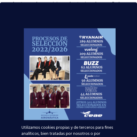
de otros países y vivir en el extranjero, lo que añade
una dimensión internacional a tu vida profesional.
Si buscas una profesión que te ofrezca variedad,
desarrollo y experiencias inigualables, la carrera de
TCP es para ti.
No dejes volar esta oportunidad
.
Inscríbete hoy en nuestro curso TCP y comienza a
disfrutar de todos estos beneficios… y muchos más que
podrás descubrir por ti mism@.
Noticias Relacionadas
Madrid-Barajas supera los 6 millones de
pasajeros junio: qué significa para quienes
Utilizamos cookies propias y de terceros para fines
quieren ser TCP
analíticos, bien tratadas por nosotros o por