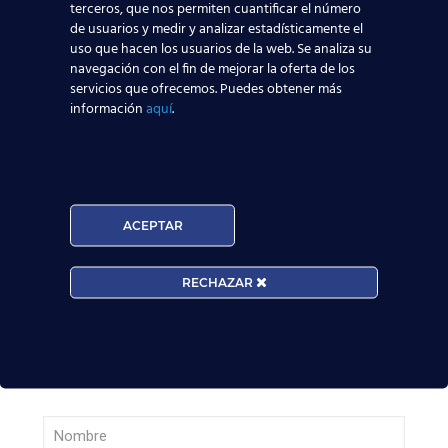
terceros, que nos permiten cuantificar el número
Leer más
de usuarios y medir y analizar estadísticamente el
uso que hacen los usuarios de la web. Se analiza su
navegación con el fin de mejorar la oferta de los
Nuevas rutas en España y por qué la aviación
servicios que ofrecemos. Puedes obtener más
te busca en 2026
información
aquí
.
Leer más
El Aeropuerto de Madrid-Barajas supera los 6
ACEPTAR
millones de pasajeros en mayo: ¿qué significa
para el empleo de TCP?
RECHAZAR
Leer más