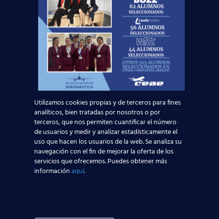
Nativo Licenciado con experiencia previa en
instrucción en país anglosajón. Certificado
de Inglés C1 del MCERL o equivalente.
Utilizamos cookies propias y de terceros para fines
DOCUMENTACIÓN REQUERIDA:
analíticos, bien tratadas por nosotros o por
terceros, que nos permiten cuantificar el número
de usuarios y medir y analizar estadísticamente el
CV actualizado con foto, vida laboral actualizada
uso que hacen los usuarios de la web. Se analiza su
y compulsada, acreditación de títulos
navegación con el fin de mejorar la oferta de los
compulsados.
servicios que ofrecemos. Puedes obtener más
información
aquí
.
Inscríbete a la Oferta