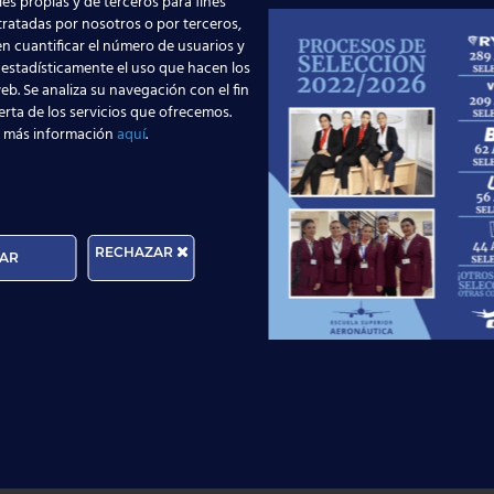
es propias y de terceros para fines
TOA) abarca todas aquellas
 tratadas por nosotros o por terceros,
ones de un Aeropuerto:
n cuantificar el número de usuarios y
 estadísticamente el uso que hacen los
eb. Se analiza su navegación con el fin
erta de los servicios que ofrecemos.
 más información
aquí
.
TRABAJA CON NOSOTROS
RECHAZAR
E
AR
¿QUIERES TRABAJAR CON
e
C
NOSOTROS COMO
A
PROFESOR?
d
Aquí encontrarás todas las
ofertas de trabajo que tenemos
disponibles.