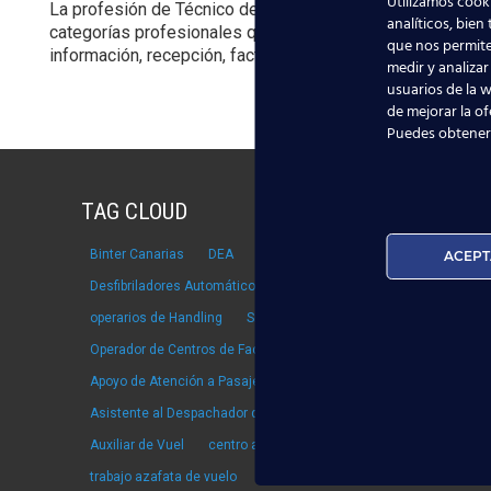
Utilizamos cooki
La profesión de Técnico de Operaciones Aeroportuarias (
analíticos, bien
categorías profesionales que se realicen en las instalaci
que nos permite
información, recepción, facturación, etc.
[…]
medir y analizar
usuarios de la w
de mejorar la of
Puedes obtener
TAG CLOUD
Binter Canarias
DEA
respiración cardiopulmonar
ACEPT
Desfibriladores Automáticos
mundo laboral
operarios de Handling
Simulador de Vuelo
Operador de Centros de Facilitación Aeroportuaria
Apoyo de Atención a Pasajeros
Asistente al Despachador de Vuelo
Emergencia Sanitaria
Auxiliar de Vuel
centro aeronáutico de Madrid
airbus 350
trabajo azafata de vuelo