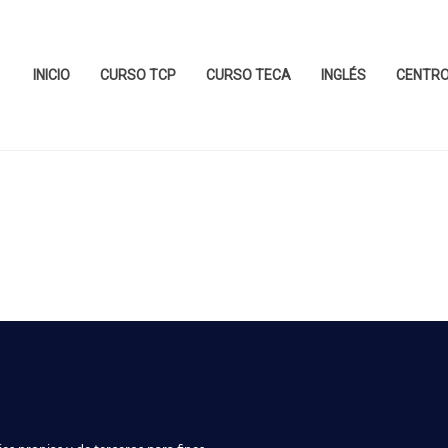
INICIO
CURSO TCP
CURSO TECA
INGLÉS
CENTR
ortuarias (TOA)