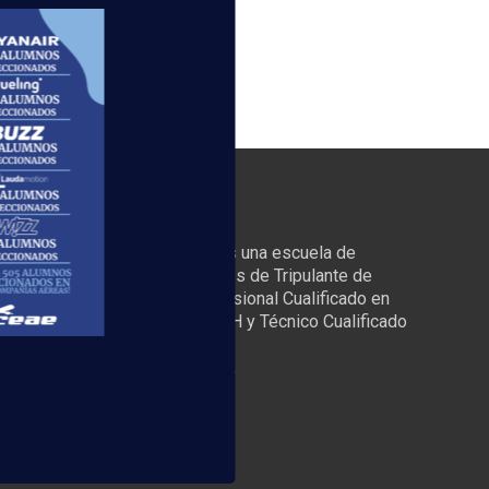
ACERCA DE NOSOTROS
scuela Superior Aeronáutica es una escuela de
nseñanza dedicada a los cursos de Tripulante de
abina de Pasajeros TCP, Profesional Cualificado en
eropuertos y Handling PROCAH y Técnico Cualificado
e Aeropuertos TECA. /
Llámanos 900 100 405