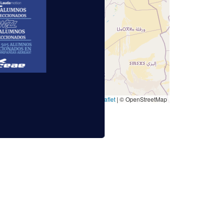
Leaflet
|
© OpenStreetMap
DE AVIÓN