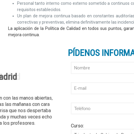
Personal tanto interno como externo sometido a continuos c
requisitos establecidos.
Un plan de mejora continua basado en constantes auditorías 
correctivas y preventivas, elimina definitivamente las incidenci
La aplicación de la Política de Calidad en todos sus puntos, gar
mejora continua.
PÍDENOS INFORM
Madrid
ayuda esto no lo hubiera
ros, todos me habéis
ar hasta tocar las
taría teneros cerquita
n rinconcito para
Curso: