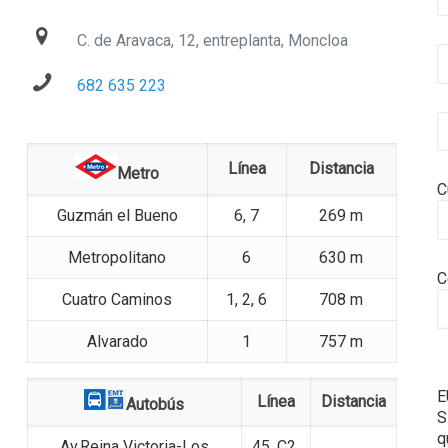
C. de Aravaca, 12, entreplanta, Moncloa
682 635 223
Línea
Distancia
Metro
C
Guzmán el Bueno
6, 7
269 m
Metropolitano
6
630 m
C
Cuatro Caminos
1, 2, 6
708 m
Alvarado
1
757 m
E
Línea
Distancia
Autobús
S
q
Av.Reina Victoria-Los
45, C2,