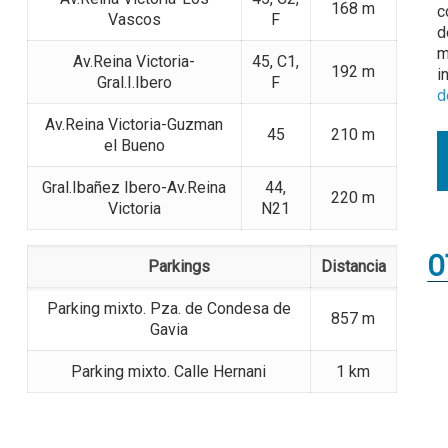
168 m
c
Vascos
F
d
m
Av.Reina Victoria-
45, C1,
192 m
i
Gral.I.Ibero
F
d
Av.Reina Victoria-Guzman
45
210 m
el Bueno
Gral.Ibañez Ibero-Av.Reina
44,
220 m
Victoria
N21
O
Parkings
Distancia
Parking mixto. Pza. de Condesa de
857 m
Gavia
Parking mixto. Calle Hernani
1 km