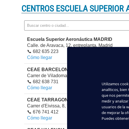
CENTROS ESCUELA SUPERIOR 
Escuela Superior Aeronáutica MADRID
Calle. de Aravaca, 12, entreplanta, Madrid
📞 682 635 223
Cómo llegar
CEAE BARCELONA
Carrer de Viladomat, 319, Barcelona
📞 682 638 731
Utilizamos cooki
Cómo llegar
analíticos, bien
que nos permite
CEAE TARRAGONA
medir y analizar
Carrer d'Eivissa, 8, Tarragona
usuarios de la w
📞 676 741 412
de mejorar la of
Cómo llegar
Puedes obtener