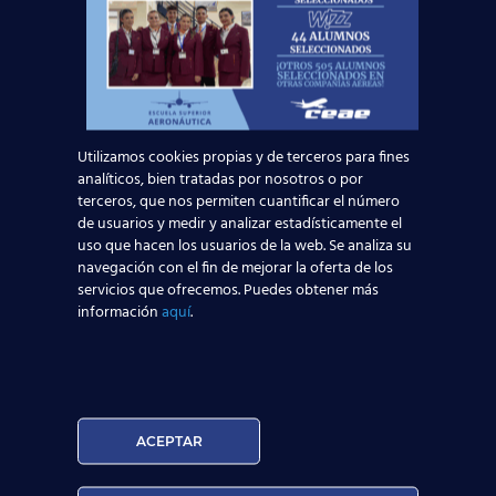
Operador de Centros de Facilitación Aeroportuaria
Apoyo de Atención a Pasajeros
Asistente al Despachador de Vuelo
Emergencia Sanitaria
Auxiliar de Vuel
centro aeronáutico de Madrid
airbus 350
Utilizamos cookies propias y de terceros para fines
analíticos, bien tratadas por nosotros o por
trabajo azafata de vuelo
terceros, que nos permiten cuantificar el número
Operadores de Centros de Facilitación Aeroportuaria
de usuarios y medir y analizar estadísticamente el
uso que hacen los usuarios de la web. Se analiza su
Compañías aérea
garantía de éxito
navegación con el fin de mejorar la oferta de los
formación de calidad
Azafato/a de Vuelo
A
servicios que ofrecemos. Puedes obtener más
información
aquí
.
título de TCP
expansión aeronáutica
Puerta de Europa
prácticas en el aeropuerto
Asistente al Despacho de Vuelo
plazo de matriculación
tasas aéreas
Boing
Air Berlín
ACEPTAR