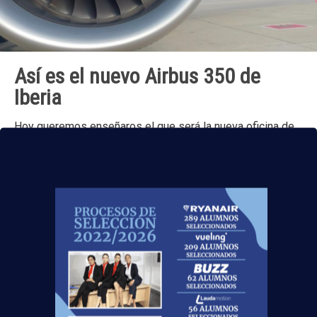
Así es el nuevo Airbus 350 de
Iberia
Hoy queremos enseñaros el que será la nueva oficina de
algunos de nuestros alumnos: El Airbus 350 de Iberia. Con
una autonomía de 14.800 kilómetros, está configurado
[…]
TAG CLOUD
Binter Canarias
DEA
respiración cardiopulmonar
Desfibriladores Automáticos
mundo laboral
operarios de Handling
Simulador de Vuelo