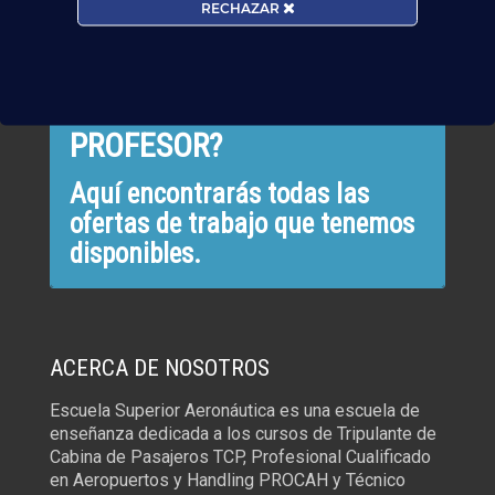
TRABAJA CON NOSOTROS
RECHAZAR
¿QUIERES TRABAJAR CON
NOSOTROS COMO
PROFESOR?
Aquí encontrarás todas las
ofertas de trabajo que tenemos
disponibles.
ACERCA DE NOSOTROS
Escuela Superior Aeronáutica es una escuela de
enseñanza dedicada a los cursos de Tripulante de
Cabina de Pasajeros TCP, Profesional Cualificado
en Aeropuertos y Handling PROCAH y Técnico