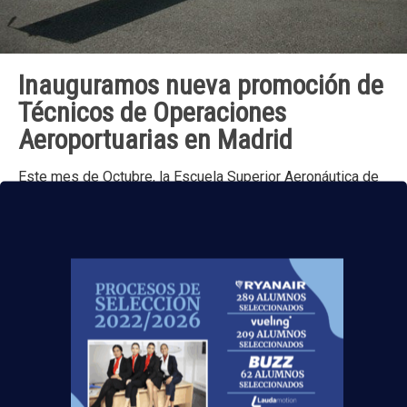
Inauguramos nueva promoción de
Técnicos de Operaciones
Aeroportuarias en Madrid
Este mes de Octubre, la Escuela Superior Aeronáutica de
Madrid ha iniciado un nuevo curso para formar a futuros
Técnicos de Operaciones Aeroportuarias (TOA). Los
alumnos
[…]
TAG CLOUD
Binter Canarias
DEA
respiración cardiopulmonar