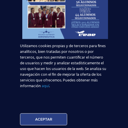
Desfibriladores Automáticos
mundo laboral
operarios de Handling
Simulador de Vuelo
Operador de Centros de Facilitación Aeroportuaria
Apoyo de Atención a Pasajeros
Asistente al Despachador de Vuelo
Emergencia Sanitaria
Auxiliar de Vuel
Utilizamos cookies propias y de terceros para fines
centro aeronáutico de Madrid
airbus 350
analíticos, bien tratadas por nosotros o por
terceros, que nos permiten cuantificar el número
trabajo azafata de vuelo
de usuarios y medir y analizar estadísticamente el
Operadores de Centros de Facilitación Aeroportuaria
uso que hacen los usuarios de la web. Se analiza su
navegación con el fin de mejorar la oferta de los
Compañías aérea
garantía de éxito
servicios que ofrecemos. Puedes obtener más
formación de calidad
Azafato/a de Vuelo
A
información
aquí
.
título de TCP
expansión aeronáutica
Puerta de Europa
prácticas en el aeropuerto
Asistente al Despacho de Vuelo
plazo de matriculación
tasas aéreas
Boing
Air Berlín
ACEPTAR