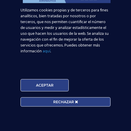
Compañías aérea
garantía de éxito
Utilizamos cookies propias y de terceros para fines
formación de calidad
Azafato/a de Vuelo
A
analíticos, bien tratadas por nosotros o por
título de TCP
expansión aeronáutica
Puerta de Europa
terceros, que nos permiten cuantificar el número
de usuarios y medir y analizar estadísticamente el
prácticas en el aeropuerto
uso que hacen los usuarios de la web. Se analiza su
Asistente al Despacho de Vuelo
plazo de matriculación
navegación con el fin de mejorar la oferta de los
servicios que ofrecemos. Puedes obtener más
tasas aéreas
Boing
Air Berlín
información
aquí
.
TRABAJA CON NOSOTROS
ACEPTAR
¿QUIERES TRABAJAR CON
NOSOTROS COMO
RECHAZAR
PROFESOR?
Aquí encontrarás todas las
ofertas de trabajo que tenemos