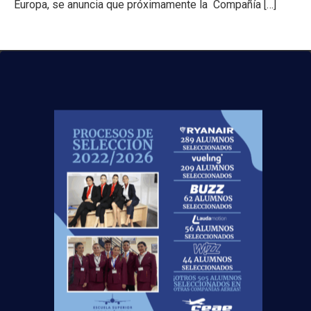
Europa, se anuncia que próximamente la Compañía
[…]
TAG CLOUD
Binter Canarias
DEA
respiración cardiopulmonar
Desfibriladores Automáticos
mundo laboral
operarios de Handling
Simulador de Vuelo
Operador de Centros de Facilitación Aeroportuaria
Apoyo de Atención a Pasajeros
Asistente al Despachador de Vuelo
Emergencia Sanitaria
Auxiliar de Vuel
centro aeronáutico de Madrid
airbus 350
trabajo azafata de vuelo
Operadores de Centros de Facilitación Aeroportuaria