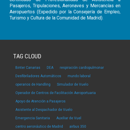
Pasajeros, Tripulaciones, Aeronaves y Mercancías en
Aeropuertos (Expedido por la Consejería de Empleo,
Turismo y Cultura de la Comunidad de Madrid).
TAG CLOUD
Binter Canarias
DEA
respiración cardiopulmonar
Desfibriladores Automáticos
mundo laboral
operarios de Handling
Simulador de Vuelo
Operador de Centros de Facilitación Aeroportuaria
Apoyo de Atención a Pasajeros
Asistente al Despachador de Vuelo
Emergencia Sanitaria
Auxiliar de Vuel
centro aeronáutico de Madrid
airbus 350