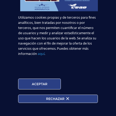
Utilizamos cookies propias y de terceros para fines
analíticos, bien tratadas por nosotros o por
terceros, que nos permiten cuantificar el número
de usuarios y medir y analizar estadísticamente el
uso que hacen los usuarios de la web. Se analiza su
navegación con el fin de mejorar la oferta de los
servicios que ofrecemos. Puedes obtener más
información
aquí
.
¿Qué es el Certificado
ACEPTAR
de Profesionalidad
RECHAZAR
Es el Título Oficial que acredita las competencias que