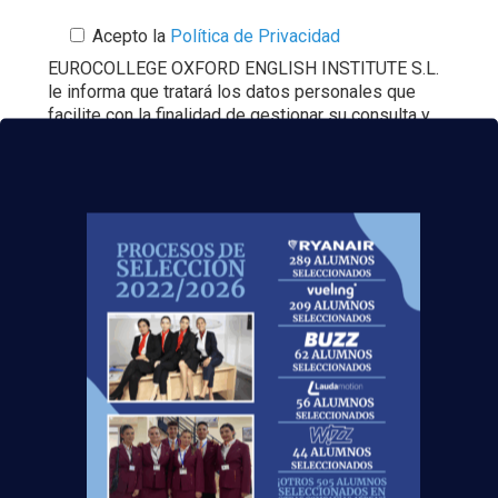
Acepto la
Política de Privacidad
EUROCOLLEGE OXFORD ENGLISH INSTITUTE S.L.
le informa que tratará los datos personales que
facilite con la finalidad de gestionar su consulta y
darle respuesta. Puede ejercer sus derechos de
protección de datos a través del e-mail
escuelasuperioraeronautica.com. Para más
información, por favor, consulte nuestra
Política de
Privacidad
.