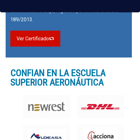
capacitan a una persona para desempeñar un
determinado trabajo, regulado por el
Real Decreto
189/2013.
Ver Certificado
CONFIAN EN LA ESCUELA
SUPERIOR AERONÁUTICA