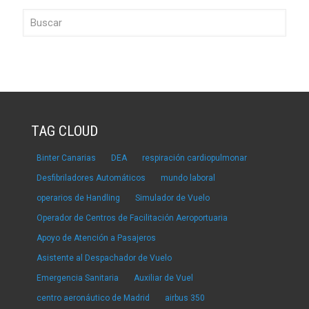
TAG CLOUD
Binter Canarias
DEA
respiración cardiopulmonar
Desfibriladores Automáticos
mundo laboral
operarios de Handling
Simulador de Vuelo
Operador de Centros de Facilitación Aeroportuaria
Apoyo de Atención a Pasajeros
Asistente al Despachador de Vuelo
Emergencia Sanitaria
Auxiliar de Vuel
centro aeronáutico de Madrid
airbus 350