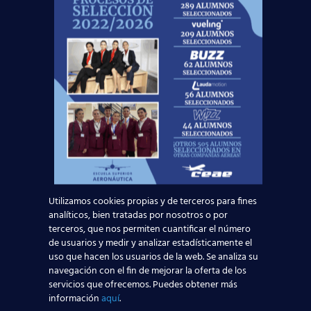
volando
!
Noticias Relacionadas
Mapa de la aviación global 2025: las rutas más
transitadas y los países con más pasajeros
Leer más
Madrid-Barajas supera los 6 millones de
Utilizamos cookies propias y de terceros para fines
pasajeros junio: qué significa para quienes
analíticos, bien tratadas por nosotros o por
quieren ser TCP
terceros, que nos permiten cuantificar el número
de usuarios y medir y analizar estadísticamente el
uso que hacen los usuarios de la web. Se analiza su
Leer más
navegación con el fin de mejorar la oferta de los
servicios que ofrecemos. Puedes obtener más
información
aquí
.
¡Últimas plazas! Nuevo Curso TCP en Madrid