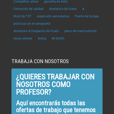
Compañías aérea
garantía de éxito
formación de calidad
Azafato/a de Vuelo
A
título de TCP
expansión aeronáutica
Puerta de Europa
prácticas en el aeropuerto
Asistente al Despacho de Vuelo
plazo de matriculación
tasas aéreas
Boing
Air Berlín
TRABAJA CON NOSOTROS
¿QUIERES TRABAJAR CON
NOSOTROS COMO
PROFESOR?
Aquí encontrarás todas las
ofertas de trabajo que tenemos