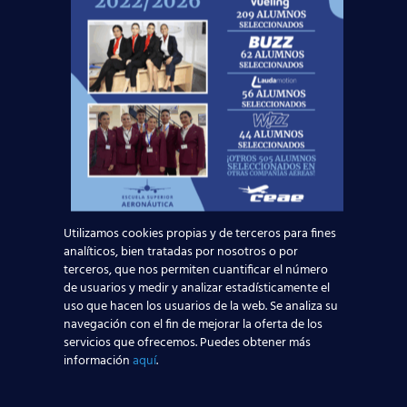
NUESTROS PROFESORES:
Nativos o Profesores Licenciados en
Filología Inglesa.
Amplia experiencia profesional.
Atención personalizada a todos los
Utilizamos cookies propias y de terceros para fines
alumnos.
analíticos, bien tratadas por nosotros o por
terceros, que nos permiten cuantificar el número
Compromiso firme con nuestros
de usuarios y medir y analizar estadísticamente el
clientes.
uso que hacen los usuarios de la web. Se analiza su
navegación con el fin de mejorar la oferta de los
servicios que ofrecemos. Puedes obtener más
información
aquí
.