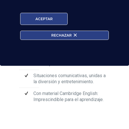
ACEPTAR
¿CÓMO TRABAJAMOS?:
RECHAZAR
Cursos intensivos con grupos
reducidos de alumnos.
Clases presenciales de máxima
calidad y eficacia.
Situaciones comunicativas, unidas a
la diversión y entretenimiento.
Con material Cambridge English:
Imprescindible para el aprendizaje.