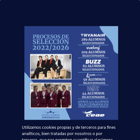
Instructores con años de experiencia
¡Infórmate Ahora y Apúntate Ya!
En la
Escuela Superior Aeronáutica
estaremos
encantados de atenderte y enseñarte el camino para la
obtención de tu título de
Auxiliar de Vuelo
a través de
nuestro curso de
Tripulante de Cabina de Pasajeros
. ¡Te
esperamos!
Noticias Relacionadas
Madrid-Barajas supera los 6 millones de
pasajeros junio: qué significa para quienes
quieren ser TCP
Utilizamos cookies propias y de terceros para fines
analíticos, bien tratadas por nosotros o por