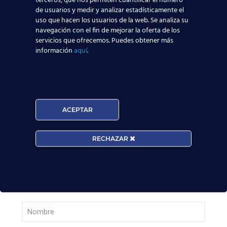
terceros, que nos permiten cuantificar el número
Leer más
de usuarios y medir y analizar estadísticamente el
uso que hacen los usuarios de la web. Se analiza su
navegación con el fin de mejorar la oferta de los
Nuevas rutas en España y por qué la aviación
servicios que ofrecemos. Puedes obtener más
te busca en 2026
información
aquí
.
Leer más
El Aeropuerto de Madrid-Barajas supera los 6
ACEPTAR
millones de pasajeros en mayo: ¿qué significa
para el empleo de TCP?
RECHAZAR
Leer más