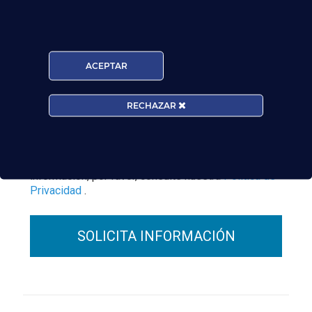
Centro:
Edad:
ACEPTAR
Acepto la
Política de Privacidad
EUROCOLLEGE OXFORD ENGLISH INSTITUTE S.L.
le informa que tratará los datos personales que
RECHAZAR
facilite con la finalidad de gestionar su consulta y
darle respuesta. Puede ejercer sus derechos de
protección de datos a través del e-mail
escuelasuperioraeronautica.com. Para más
información, por favor, consulte nuestra
Política de
Privacidad
.