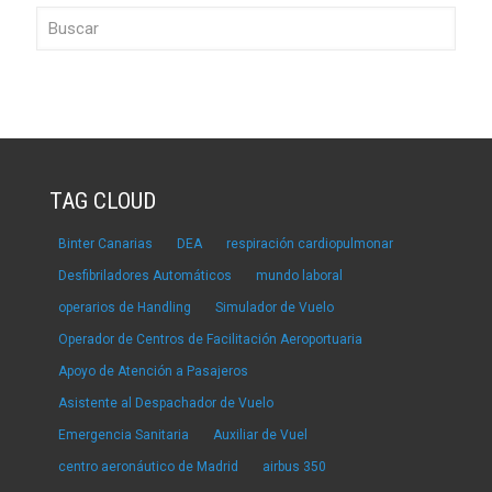
TAG CLOUD
Binter Canarias
DEA
respiración cardiopulmonar
Desfibriladores Automáticos
mundo laboral
operarios de Handling
Simulador de Vuelo
Operador de Centros de Facilitación Aeroportuaria
Apoyo de Atención a Pasajeros
Asistente al Despachador de Vuelo
Emergencia Sanitaria
Auxiliar de Vuel
centro aeronáutico de Madrid
airbus 350