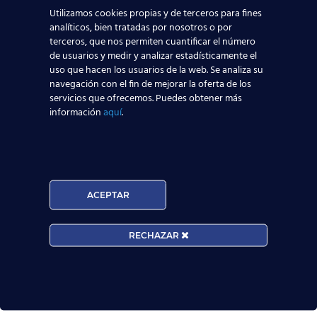
Acepto la
Política de Privacidad
Utilizamos cookies propias y de terceros para fines
analíticos, bien tratadas por nosotros o por
EUROCOLLEGE OXFORD ENGLISH INSTITUTE S.L.
terceros, que nos permiten cuantificar el número
le informa que tratará los datos personales que
de usuarios y medir y analizar estadísticamente el
facilite con la finalidad de gestionar su consulta y
uso que hacen los usuarios de la web. Se analiza su
darle respuesta. Puede ejercer sus derechos de
navegación con el fin de mejorar la oferta de los
protección de datos a través del e-mail
servicios que ofrecemos. Puedes obtener más
escuelasuperioraeronautica.com. Para más
información
aquí
.
información, por favor, consulte nuestra
Política de
Privacidad
.
ACEPTAR
RECHAZAR