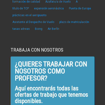
formación de calidad
Azafato/a de Vuelo
A
título de TCP
expansión aeronáutica
Puerta de Europa
prácticas en el aeropuerto
Asistente al Despacho de Vuelo
plazo de matriculación
tasas aéreas
Boing
Air Berlín
TRABAJA CON NOSOTROS
¿QUIERES TRABAJAR CON
NOSOTROS COMO
PROFESOR?
Aquí encontrarás todas las
ofertas de trabajo que tenemos
disponibles.