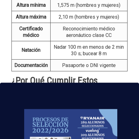
Altura mínima
1,575 m (hombres y mujeres)
Altura máxima
2,10 m (hombres y mujeres)
Certificado
Reconocimiento médico
médico
aeronáutico clase CC
Nadar 100 m en menos de 2 min
Natación
30 s; bucear 8 m
Documentación
Pasaporte o DNI vigente
¿Por Qué Cumplir Estos
Requisitos Es Clave?
Cumplir con estos requisitos no solo garantiza tu
capacidad para desempeñar las funciones propias
del puesto, sino también que estés preparado para
afrontar situaciones críticas durante el vuelo. La
formación y habilidades necesarias están diseñadas
para proteger tanto a los pasajeros como a la