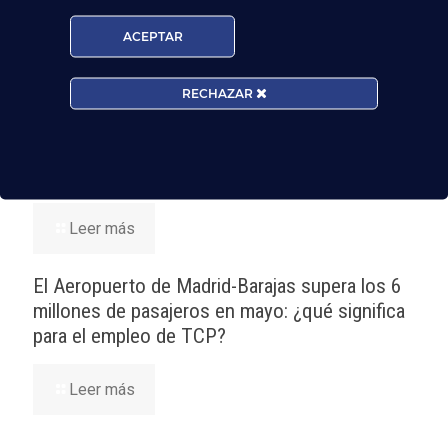
pasajeros junio: qué significa para quienes
quieren ser TCP
ACEPTAR
Leer más
RECHAZAR
Nuevas rutas en España y por qué la aviación
te busca en 2026
Leer más
El Aeropuerto de Madrid-Barajas supera los 6
millones de pasajeros en mayo: ¿qué significa
para el empleo de TCP?
Leer más