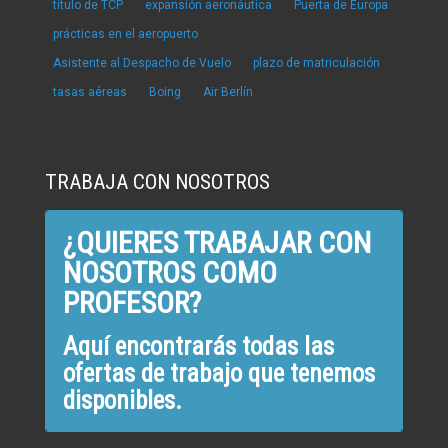
título de TCP
expansión aeronáutica
Puerta de Europa
prácticas en el aeropuerto
Asistente al Despacho de Vuelo
plazo de matriculación
tasas aéreas
Boing
Air Berlín
TRABAJA CON NOSOTROS
¿QUIERES TRABAJAR CON
NOSOTROS COMO
PROFESOR?
Aquí encontrarás todas las
ofertas de trabajo que tenemos
disponibles.