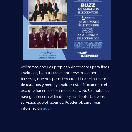
tripulación en cualquier circunstancia.
Conviértete en TCP con la
Escuela Superior Aeronáutica
Si sueñas con trabajar como auxiliar de vuelo y vivir
experiencias únicas mientras recorres el mundo, este
es el momento perfecto para dar el primer paso. En la
Escuela Superior Aeronáutica de Madrid, parte de la
red más grande de centros aeronáuticos en España,
te ofrecemos la formación más completa y
Utilizamos cookies propias y de terceros para fines
actualizada para convertirte en un profesional
analíticos, bien tratadas por nosotros o por
terceros, que nos permiten cuantificar el número
altamente cualificado.
de usuarios y medir y analizar estadísticamente el
¡Solicita información ahora y despega hacia tu futuro
uso que hacen los usuarios de la web. Se analiza su
como TCP!
navegación con el fin de mejorar la oferta de los
servicios que ofrecemos. Puedes obtener más
información
aquí
.
Noticias Relacionadas
Madrid-Barajas supera los 6 millones de