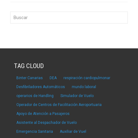
TAG CLOUD
Binter Canarias
DEA
respiración cardiopulmonar
Desfibriladores Automáticos
mundo laboral
operarios de Handling
Simulador de Vuelo
Operador de Centros de Facilitación Aeroportuaria
Apoyo de Atención a Pasajeros
Asistente al Despachador de Vuelo
Emergencia Sanitaria
Auxiliar de Vuel