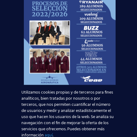
¡Nos vemos
volando
!
Noticias Relacionadas
Mapa de la aviación global 2025: las rutas más
transitadas y los países con más pasajeros
Leer más
Madrid-Barajas supera los 6 millones de
Utilizamos cookies propias y de terceros para fines
analíticos, bien tratadas por nosotros o por
pasajeros junio: qué significa para quienes
terceros, que nos permiten cuantificar el número
quieren ser TCP
de usuarios y medir y analizar estadísticamente el
uso que hacen los usuarios de la web. Se analiza su
navegación con el fin de mejorar la oferta de los
Leer más
servicios que ofrecemos. Puedes obtener más
información
aquí
.