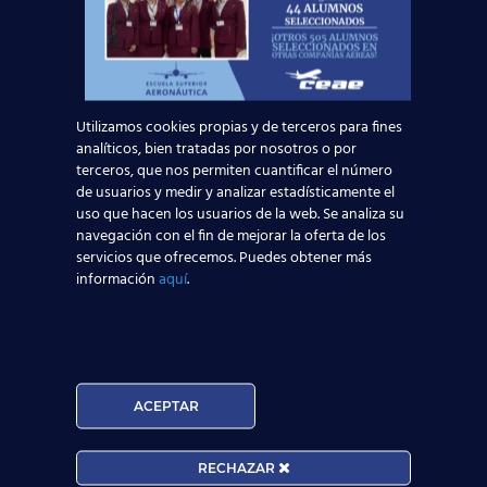
Leer más
¡Últimas plazas! Nuevo Curso TCP en Madrid
– Tercer cuatrimestre 2026
Utilizamos cookies propias y de terceros para fines
analíticos, bien tratadas por nosotros o por
terceros, que nos permiten cuantificar el número
Leer más
de usuarios y medir y analizar estadísticamente el
uso que hacen los usuarios de la web. Se analiza su
navegación con el fin de mejorar la oferta de los
servicios que ofrecemos. Puedes obtener más
información
aquí
.
ACEPTAR
RECHAZAR