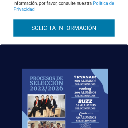
información, por favor, consulte nuestra
Política de
Privacidad
.
Noticias Relacionadas
Mapa de la aviación global 2025: las rutas más
transitadas y los países con más pasajeros
Leer más
Madrid-Barajas supera los 6 millones de
pasajeros junio: qué significa para quienes
quieren ser TCP