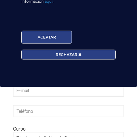
información
aquí
.
¿Cómo manejan los TCP el jet lag? Trucos y
secretos de vuelo
Leer más
ACEPTAR
RECHAZAR
Curso: