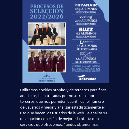
El próximo
curso 2018/2019
, deja que impulsemos
tu
futuro
hacia lo más alto. ¡Te esperamos!
Noticias Relacionadas
Mapa de la aviación global 2025: las rutas más
transitadas y los países con más pasajeros
Leer más
Utilizamos cookies propias y de terceros para fines
analíticos, bien tratadas por nosotros o por
¡Últimas plazas! Nuevo Curso TCP en Madrid
terceros, que nos permiten cuantificar el número
– Tercer cuatrimestre 2026
de usuarios y medir y analizar estadísticamente el
uso que hacen los usuarios de la web. Se analiza su
navegación con el fin de mejorar la oferta de los
Leer más
servicios que ofrecemos. Puedes obtener más