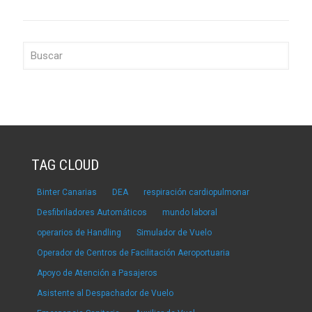
TAG CLOUD
Binter Canarias
DEA
respiración cardiopulmonar
Desfibriladores Automáticos
mundo laboral
operarios de Handling
Simulador de Vuelo
Operador de Centros de Facilitación Aeroportuaria
Apoyo de Atención a Pasajeros
Asistente al Despachador de Vuelo