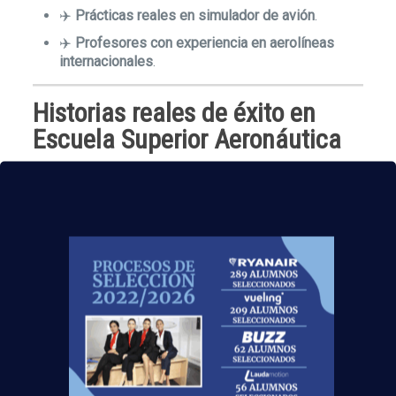
✈️
Prácticas reales en simulador de avión
.
✈️
Profesores con experiencia en aerolíneas
internacionales
.
Historias reales de éxito en
Escuela Superior Aeronáutica
Muchos de nuestros alumnos ya vuelan en
rutas
internacionales
pocos meses después de terminar el
curso. El sector aéreo sigue en expansión y la
profesión de auxiliar de vuelo
es una de las más
demandadas en Europa.
Inscríbete en el curso TCP y
comienza tu futuro como
auxiliar de vuelo en
Escuela
Superior Aeronáutica