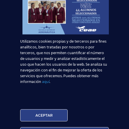
Convertirte en
Tripulante de Cabina de Pasajeros
es
acceder a un trabajo dinámico, con oportunidades de
viajar, crecer profesionalmente y disfrutar de un
estilo de vida único.
Llámanos gratis al
900 100 405
o completa nuestro
Utilizamos cookies propias y de terceros para fines
formulario web
y un asesor de tu provincia te ayudará
analíticos, bien tratadas por nosotros o por
a reservar tu plaza en el
curso TCP más
terceros, que nos permiten cuantificar el número
recomendado en España en
Escuela Superior
de usuarios y medir y analizar estadísticamente el
Aeronáutica
.
uso que hacen los usuarios de la web. Se analiza su
navegación con el fin de mejorar la oferta de los
servicios que ofrecemos. Puedes obtener más
Noticias Relacionadas
información
aquí
.
Mapa de la aviación global 2025: las rutas más
transitadas y los países con más pasajeros
Leer más
ACEPTAR