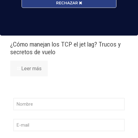
¡Últimas plazas! Nuevo Curso TCP en Madrid
RECHAZAR
– Tercer cuatrimestre 2026
Leer más
¿Cómo manejan los TCP el jet lag? Trucos y
secretos de vuelo
Leer más