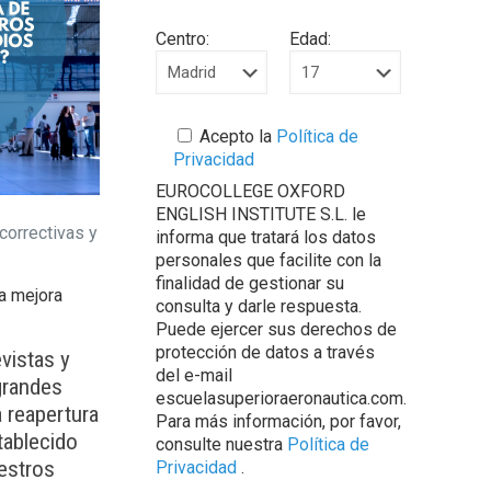
Centro:
Edad:
Acepto la
Política de
Privacidad
EUROCOLLEGE OXFORD
ENGLISH INSTITUTE S.L. le
correctivas y
informa que tratará los datos
personales que facilite con la
finalidad de gestionar su
la mejora
consulta y darle respuesta.
Puede ejercer sus derechos de
protección de datos a través
vistas y
del e-mail
grandes
escuelasuperioraeronautica.com.
 reapertura
Para más información, por favor,
tablecido
consulte nuestra
Política de
estros
Privacidad
.