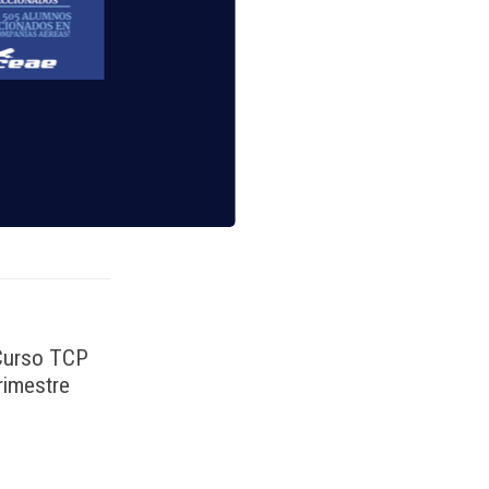
lidad de
 Curso TCP
rimestre