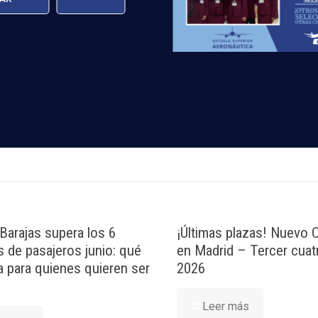
rma que tratará los datos personales que facilite con la fina
cer sus derechos de protección de datos a través del e-mail
n, por favor, consulte nuestra
Política de Privacidad
.
Barajas supera los 6
¡Últimas plazas! Nuevo
s de pasajeros junio: qué
en Madrid – Tercer cuat
ca para quienes quieren ser
2026
Leer más