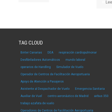
Lee
TAG CLOUD
Binter Canarias
DEA
respiración cardiopulmonar
Desfibriladores Automáticos
mundo laboral
operarios de Handling
Simulador de Vuelo
Operador de Centros de Facilitación Aeroportuaria
Apoyo de Atención a Pasajeros
Asistente al Despachador de Vuelo
Emergencia Sanitaria
Auxiliar de Vuel
centro aeronáutico de Madrid
airbus 350
trabajo azafata de vuelo
Operadores de Centros de Facilitación Aeroportuaria