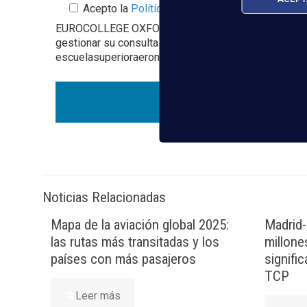
Acepto la
Política de Privacidad
EUROCOLLEGE OXFORD ENGLISH INSTITUTE S.L. le info
gestionar su consulta y darle respuesta. Puede ejer
escuelasuperioraeronautica.com. Para más informació
Noticias Relacionadas
Mapa de la aviación global 2025:
Madrid-
las rutas más transitadas y los
millone
países con más pasajeros
signifi
TCP
Leer más