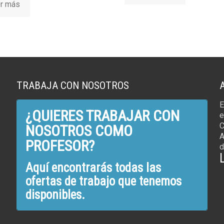
r más
TRABAJA CON NOSOTROS
E
¿QUIERES TRABAJAR CON
e
C
NOSOTROS COMO
A
PROFESOR?
d
Aquí encontrarás todas las
ofertas de trabajo que tenemos
disponibles.