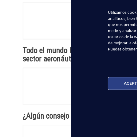
Utilizamos cooki
analíticos, bien
que nos permite
medir y analizar
usuarios de la w
de mejorar la of
Puedes obtener
Todo el mundo habla de la notable ex
sector aeronáutico?
ACEPT
¿Algún consejo para las personas que