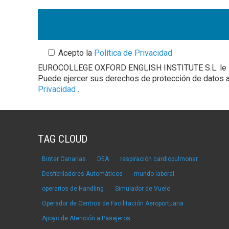
Acepto la
Política de Privacidad
EUROCOLLEGE OXFORD ENGLISH INSTITUTE S.L. le inform
Puede ejercer sus derechos de protección de datos a 
Privacidad
.
TAG CLOUD
Binter Canarias
DEA
respiración cardiopulmonar
Desfibriladores Automáticos
mundo laboral
operarios de Handling
Simulador de Vuelo
Operador de Centros de Facilitación Aeroportuaria
Apoyo de Atención a Pasajeros