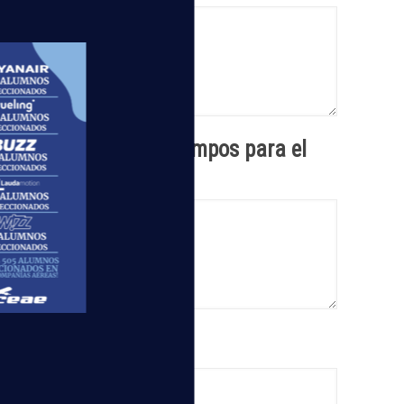
 que corren buenos tiempos para el
P?