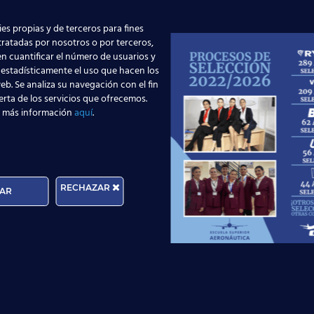
es propias y de terceros para fines
 tratadas por nosotros o por terceros,
n cuantificar el número de usuarios y
 estadísticamente el uso que hacen los
eb. Se analiza su navegación con el fin
erta de los servicios que ofrecemos.
 más información
aquí
.
pansión del sector aeronáutico, ¿Consideras
RECHAZAR
AR
 están pensando en la posibilidad de ser TC