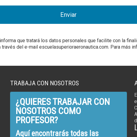
a que tratará los datos personales que facilite con la finalid
través del e-mail escuelasuperioraeronautica.com. Para más inf
TRABAJA CON NOSOTROS
E
¿QUIERES TRABAJAR CON
e
C
NOSOTROS COMO
A
PROFESOR?
d
Aquí encontrarás todas las