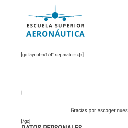
[gc layout=»1/4″ separator=»|»]
|
Gracias por escoger nuest
[/gc]