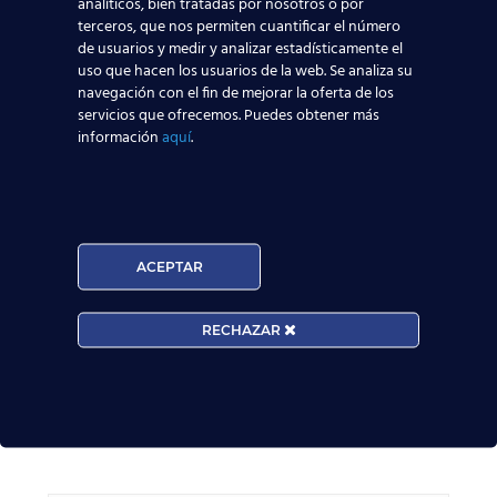
analíticos, bien tratadas por nosotros o por
terceros, que nos permiten cuantificar el número
de usuarios y medir y analizar estadísticamente el
Leer más
uso que hacen los usuarios de la web. Se analiza su
navegación con el fin de mejorar la oferta de los
servicios que ofrecemos. Puedes obtener más
Madrid-Barajas supera los 6 millones de
información
aquí
.
pasajeros junio: qué significa para quienes
quieren ser TCP
Leer más
ACEPTAR
¡Últimas plazas! Nuevo Curso TCP en Madrid
– Tercer cuatrimestre 2026
RECHAZAR
Leer más