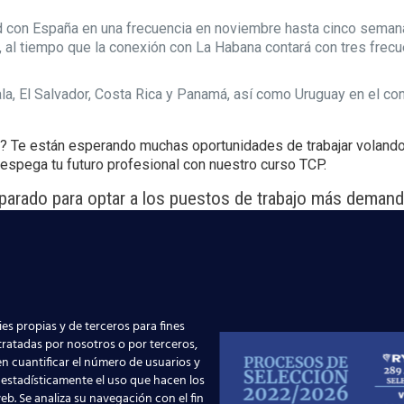
d con España en una frecuencia en noviembre hasta cinco semana
24, al tiempo que la conexión con La Habana contará con tres frec
la, El Salvador, Costa Rica y Panamá, así como Uruguay en el con
s? Te están esperando muchas oportunidades de trabajar volando
 despega tu futuro profesional con nuestro curso TCP.
eparado para optar a los puestos de trabajo más demand
rcate a cualquiera de nuestros centros o pregúntanos d
los asesores de tu provincia se pondrá en contacto con
encantados de atenderte y enseñarte el camino para l
estro
curso de Tripulante de Cabina de Pasajeros
. ¡Te 
es propias y de terceros para fines
 tratadas por nosotros o por terceros,
n cuantificar el número de usuarios y
 estadísticamente el uso que hacen los
eb. Se analiza su navegación con el fin