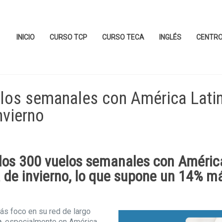
INICIO
CURSO TCP
CURSO TECA
INGLÉS
CENTR
uelos semanales con América Lati
nvierno
 los 300 vuelos semanales con Améric
 de invierno, lo que supone un 14% m
s foco en su red de largo
o
, especialmente en América