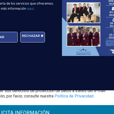
erta de los servicios que ofrecemos.
 más información
aquí
.
RECHAZAR
AR
Edad:
rma que tratará los datos personales que facilite con la fina
cer sus derechos de protección de datos a través del e-mail
n, por favor, consulte nuestra
Política de Privacidad
.