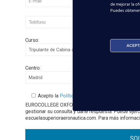
de mejorar la of
Puedes obtener
Curso:
ACEPT
Centro:
Acepto la
Política de Privacidad
EUROCOLLEGE OXFORD ENGLISH INSTITUTE S.L. le info
gestionar su consulta y darle respuesta. Puede ejer
escuelasuperioraeronautica.com. Para más informació