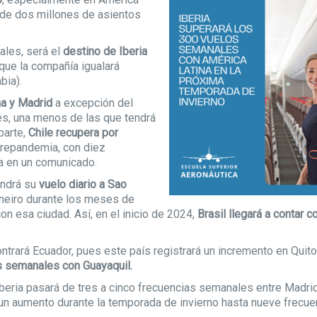
 de dos millones de asientos
ales, será el
destino de Iberia
a que la compañía igualará
bia).
ma y Madrid
a excepción del
es, una menos de las que tendrá
parte,
Chile recupera por
prepandemia, con diez
ia en un comunicado.
endrá su
vuelo diario a Sao
neiro durante los meses de
on esa ciudad. Así, en el inicio de 2024,
Brasil llegará a contar 
rará Ecuador, pues este país registrará un incremento en Quito
s semanales con Guayaquil.
Iberia pasará de tres a cinco frecuencias semanales entre Madri
un aumento durante la temporada de invierno hasta nueve frecue