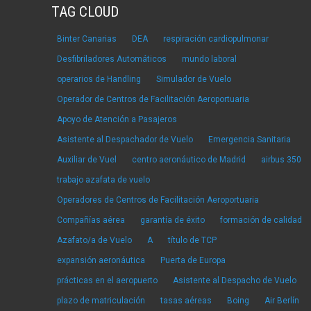
TAG CLOUD
Binter Canarias
DEA
respiración cardiopulmonar
Desfibriladores Automáticos
mundo laboral
operarios de Handling
Simulador de Vuelo
Operador de Centros de Facilitación Aeroportuaria
Apoyo de Atención a Pasajeros
Asistente al Despachador de Vuelo
Emergencia Sanitaria
Auxiliar de Vuel
centro aeronáutico de Madrid
airbus 350
trabajo azafata de vuelo
Operadores de Centros de Facilitación Aeroportuaria
Compañías aérea
garantía de éxito
formación de calidad
Azafato/a de Vuelo
A
título de TCP
expansión aeronáutica
Puerta de Europa
prácticas en el aeropuerto
Asistente al Despacho de Vuelo
plazo de matriculación
tasas aéreas
Boing
Air Berlín