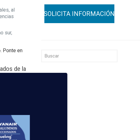
les, al
uencias
o sur,
. Ponte en
ados de la
irectamente
tigo:
a obtención
esperamos!