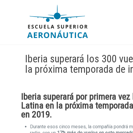
Iberia superará los 300 v
la próxima temporada de i
Iberia
superará por primera vez
Latina en la próxima temporada
en 2019.
Durante esos cinco meses, la compañía pondrá má
radio, con un
17% más de vuelos en este mercad