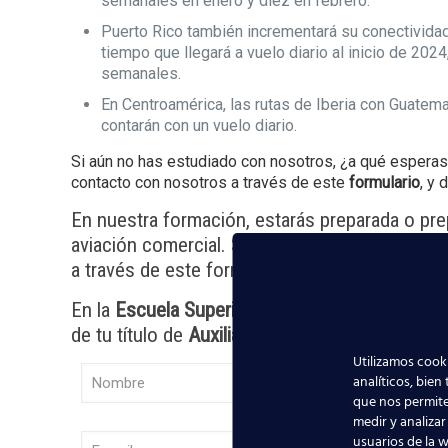
semanales en enero y diez en febrero.
Puerto Rico también incrementará su conectivida
tiempo que llegará a vuelo diario al inicio de 20
semanales.
En Centroamérica, las rutas de Iberia con Guatema
contarán con un vuelo diario.
Si aún no has estudiado con nosotros, ¿a qué espera
contacto con nosotros a través de este
formulario
, y
En nuestra formación, estarás preparada o pr
aviación comercial. Si quieres saber más, acé
a través de este formulario. En breve, uno de 
En la
Escuela Superior Aeronáutica
estaremos 
de tu título de
Auxiliar de Vuelo
a través de nu
Utilizamos cooki
analíticos, bien
que nos permite
medir y analizar
usuarios de la w