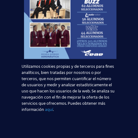
quieren ser TCP
Leer más
Nuevas rutas en España y por qué la aviación
te busca en 2026
Leer más
Utilizamos cookies propias y de terceros para fines
analíticos, bien tratadas por nosotros o por
terceros, que nos permiten cuantificar el número
El Aeropuerto de Madrid-Barajas supera los 6
de usuarios y medir y analizar estadísticamente el
millones de pasajeros en mayo: ¿qué significa
uso que hacen los usuarios de la web. Se analiza su
para el empleo de TCP?
navegación con el fin de mejorar la oferta de los
servicios que ofrecemos. Puedes obtener más
información
aquí
.
Leer más