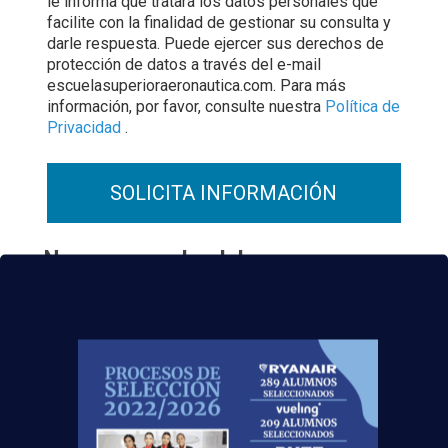
le informa que tratará los datos personales que
facilite con la finalidad de gestionar su consulta y
darle respuesta. Puede ejercer sus derechos de
protección de datos a través del e-mail
escuelasuperioraeronautica.com. Para más
información, por favor, consulte nuestra
Política de
Privacidad
.
¡Nos vemos
volando
!
Fuente
:
Preferente
Noticias Relacionadas
Madrid-Barajas supera los 6 millones de
pasajeros junio: qué significa para quienes