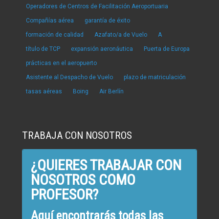
Operadores de Centros de Facilitación Aeroportuaria
Compañías aérea
garantía de éxito
formación de calidad
Azafato/a de Vuelo
A
título de TCP
expansión aeronáutica
Puerta de Europa
prácticas en el aeropuerto
Asistente al Despacho de Vuelo
plazo de matriculación
tasas aéreas
Boing
Air Berlín
TRABAJA CON NOSOTROS
¿QUIERES TRABAJAR CON
NOSOTROS COMO
PROFESOR?
Aquí encontrarás todas las