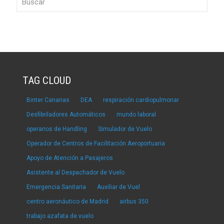
TAG CLOUD
Binter Canarias
DEA
respiración cardiopulmonar
Desfibriladores Automáticos
mundo laboral
operarios de Handling
Simulador de Vuelo
Operador de Centros de Facilitación Aeroportuaria
Apoyo de Atención a Pasajeros
Asistente al Despachador de Vuelo
Emergencia Sanitaria
Auxiliar de Vuel
centro aeronáutico de Madrid
airbus 350
trabajo azafata de vuelo