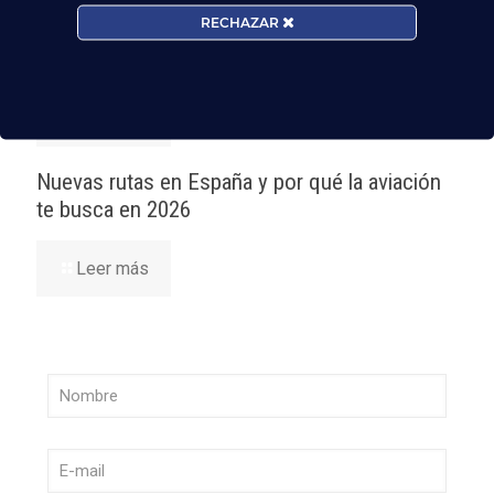
RECHAZAR
¡Últimas plazas! Nuevo Curso TCP en Madrid
– Tercer cuatrimestre 2026
Leer más
Nuevas rutas en España y por qué la aviación
te busca en 2026
Leer más