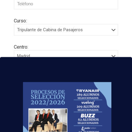
Curso:
Centro:
Edad:
Acepto la
Política de Privacidad
EUROCOLLEGE OXFORD ENGLISH INSTITUTE S.L.
le informa que tratará los datos personales que
facilite con la finalidad de gestionar su consulta y
darle respuesta. Puede ejercer sus derechos de