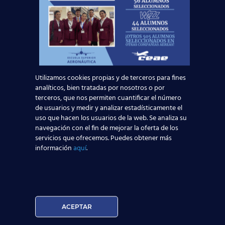
protección de datos a través del e-mail
escuelasuperioraeronautica.com. Para más
información, por favor, consulte nuestra
Política de
Privacidad
.
Utilizamos cookies propias y de terceros para fines
analíticos, bien tratadas por nosotros o por
terceros, que nos permiten cuantificar el número
¿Vas a dejar
volar
esta oportunidad?
de usuarios y medir y analizar estadísticamente el
uso que hacen los usuarios de la web. Se analiza su
navegación con el fin de mejorar la oferta de los
servicios que ofrecemos. Puedes obtener más
Noticias Relacionadas
información
aquí
.
Madrid-Barajas supera los 6 millones de
pasajeros junio: qué significa para quienes
quieren ser TCP
ACEPTAR
Leer más