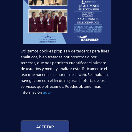
Madrid-Barajas supera los 6 millones de
pasajeros junio: qué significa para quienes
quieren ser TCP
Leer más
Utilizamos cookies propias y de terceros para fines
analíticos, bien tratadas por nosotros o por
¡Últimas plazas! Nuevo Curso TCP en Madrid
terceros, que nos permiten cuantificar el número
– Tercer cuatrimestre 2026
de usuarios y medir y analizar estadísticamente el
uso que hacen los usuarios de la web. Se analiza su
navegación con el fin de mejorar la oferta de los
Leer más
servicios que ofrecemos. Puedes obtener más
información
aquí
.
ACEPTAR