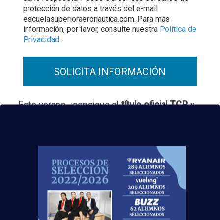
protección de datos a través del e-mail
escuelasuperioraeronautica.com. Para más
información, por favor, consulte nuestra
Política de
Privacidad
.
Este verano, ¡consigue el
título oficial TCP
y
trabaja volando
!
Noticias Relacionadas
Mapa de la aviación global 2025: las rutas más
transitadas y los países con más pasajeros
Leer más