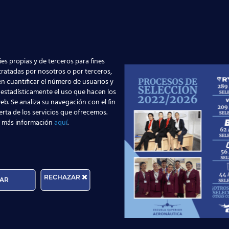
es propias y de terceros para fines
 tratadas por nosotros o por terceros,
n cuantificar el número de usuarios y
Edad:
 estadísticamente el uso que hacen los
eb. Se analiza su navegación con el fin
erta de los servicios que ofrecemos.
 más información
aquí
.
rma que tratará los datos personales que facilite con la fina
cer sus derechos de protección de datos a través del e-mail
n, por favor, consulte nuestra
Política de Privacidad
.
RECHAZAR
AR