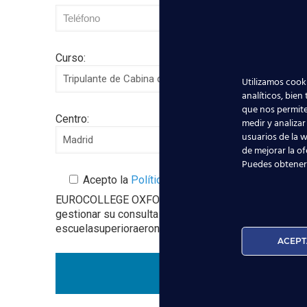
Curso:
Utilizamos cooki
analíticos, bien
que nos permite
Centro:
medir y analizar
usuarios de la w
de mejorar la of
Puedes obtener
Acepto la
Política de Privacidad
EUROCOLLEGE OXFORD ENGLISH INSTITUTE S.L. le info
gestionar su consulta y darle respuesta. Puede ejer
escuelasuperioraeronautica.com. Para más informació
ACEPT