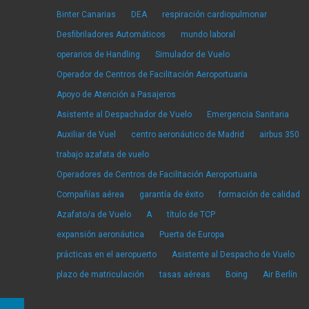
Binter Canarias
DEA
respiración cardiopulmonar
Desfibriladores Automáticos
mundo laboral
operarios de Handling
Simulador de Vuelo
Operador de Centros de Facilitación Aeroportuaria
Apoyo de Atención a Pasajeros
Asistente al Despachador de Vuelo
Emergencia Sanitaria
Auxiliar de Vuel
centro aeronáutico de Madrid
airbus 350
trabajo azafata de vuelo
Operadores de Centros de Facilitación Aeroportuaria
Compañías aérea
garantía de éxito
formación de calidad
Azafato/a de Vuelo
A
título de TCP
expansión aeronáutica
Puerta de Europa
prácticas en el aeropuerto
Asistente al Despacho de Vuelo
plazo de matriculación
tasas aéreas
Boing
Air Berlín