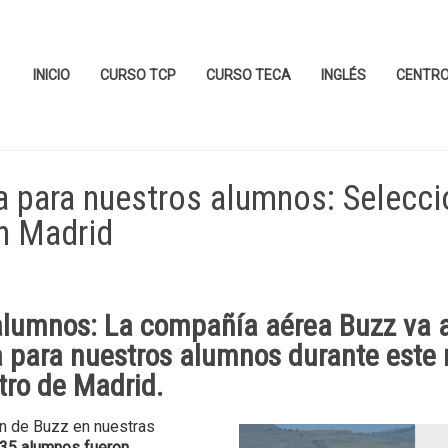
INICIO
CURSO TCP
CURSO TECA
INGLÉS
CENTR
a para nuestros alumnos: Selecci
n Madrid
 alumnos: La compañía aérea
Buzz
va 
a para nuestros alumnos
durante este
tro de
Madrid
.
n de Buzz en nuestras
35 alumnos fueron