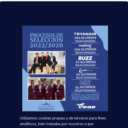
Curso:
Centro:
Edad:
Acepto la
Política de Privacidad
EUROCOLLEGE OXFORD ENGLISH INSTITUTE S.L.
le informa que tratará los datos personales que
Utilizamos cookies propias y de terceros para fines
facilite con la finalidad de gestionar su consulta y
analíticos, bien tratadas por nosotros o por
darle respuesta. Puede ejercer sus derechos de