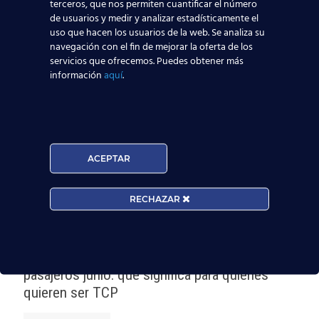
terceros, que nos permiten cuantificar el número
protección de datos a través del e-mail
de usuarios y medir y analizar estadísticamente el
escuelasuperioraeronautica.com. Para más
uso que hacen los usuarios de la web. Se analiza su
información, por favor, consulte nuestra
Política de
navegación con el fin de mejorar la oferta de los
Privacidad
.
servicios que ofrecemos. Puedes obtener más
información
aquí
.
¡Nos vemos volando!
ACEPTAR
Enlace
:
Vueling
RECHAZAR
Noticias Relacionadas
Madrid-Barajas supera los 6 millones de
pasajeros junio: qué significa para quienes
quieren ser TCP