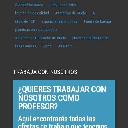
Compañías aérea
garantía de éxito
formación de calidad
Azafato/a de Vuelo
A
título de TCP
expansión aeronáutica
Puerta de Europa
prácticas en el aeropuerto
Asistente al Despacho de Vuelo
plazo de matriculación
tasas aéreas
Boing
Air Berlín
TRABAJA CON NOSOTROS
¿QUIERES TRABAJAR CON
NOSOTROS COMO
PROFESOR?
Aquí encontrarás todas las
ofertas de trabajo que tenemos