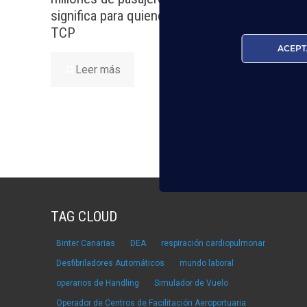
significa para quienes quieren ser
TCP
Lee
ACEPT
Leer más
TAG CLOUD
Binter Canarias
DEA
respiración cardiopulmonar
Desfibriladores Automáticos
mundo laboral
operarios de Handling
Simulador de Vuelo
Operador de Centros de Facilitación Aeroportuaria