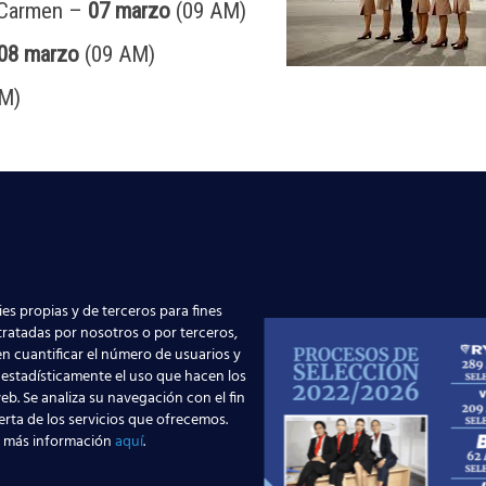
 Carmen –
07 marzo
(09 AM)
08 marzo
(09 AM)
M)
)
s
, gran aerolínea en expansión que busca personal español. Por
spañoles, y cada año recluta a más candidatos a través de var
 que en la
Escuela Superior Aeronáutica
estamos a vuestra dis
nuestros
cursos de Azafata de Vuelo en Madrid
.
es propias y de terceros para fines
 tratadas por nosotros o por terceros,
n cuantificar el número de usuarios y
 estadísticamente el uso que hacen los
eb. Se analiza su navegación con el fin
erta de los servicios que ofrecemos.
 más información
aquí
.
rutas en España y por qué
El Aeropuerto de Madrid
ción te busca en 2026
supera los 6 millones d