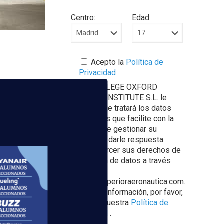
Centro:
Edad:
Acepto la
Política de
Privacidad
EUROCOLLEGE OXFORD
ENGLISH INSTITUTE S.L. le
 lo pronto ya
informa que tratará los datos
ios programas
personales que facilite con la
posición para
finalidad de gestionar su
consulta y darle respuesta.
Puede ejercer sus derechos de
protección de datos a través
del e-mail
escuelasuperioraeronautica.com.
Para más información, por favor,
consulte nuestra
Política de
-Barajas
Privacidad
.
e pasajeros