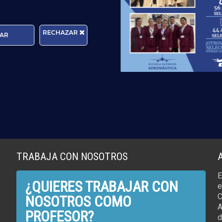
en mayo: ¿qué significa 
empleo de TCP?
r más
RECHAZAR
AR
Leer más
TRABAJA CON NOSOTROS
E
¿QUIERES TRABAJAR CON
e
C
NOSOTROS COMO
A
PROFESOR?
d