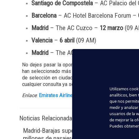
Santiago de Compostela
– AC Palacio del
Barcelona
– AC Hotel Barcelona Forum –
Madrid
– The AC Cuzco –
12 marzo
(09 A
Valencia
–
6 abril
(09 AM)
Madrid
– The AC Cuzco –
11 abril
(09 AM
No dejes pasar la oportunidad de trabajar en
Emirate
han seleccionado más de 470 tripulantes de cabina e
de selección en ciudades españolas. Os recordamos
cualquier consulta ya sea de esta selección o sobre 
Utilizamos cooki
analíticos, bien
Enlace
:
Emirates Airlines
que nos permite
medir y analizar
usuarios de la w
Noticias Relacionadas
de mejorar la of
Puedes obtener
Madrid-Barajas supera los 6
Nuevas 
millones de pasajeros junio: qué
la avia