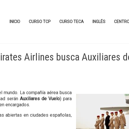
INICIO
CURSO TCP
CURSO TECA
INGLÉS
CENTR
ates Airlines busca Auxiliares d
 el mundo. La compañía aérea busca
itad serán
Auxiliares de Vuelo
) para
nen encargados.
as abiertas en ciudades españolas,