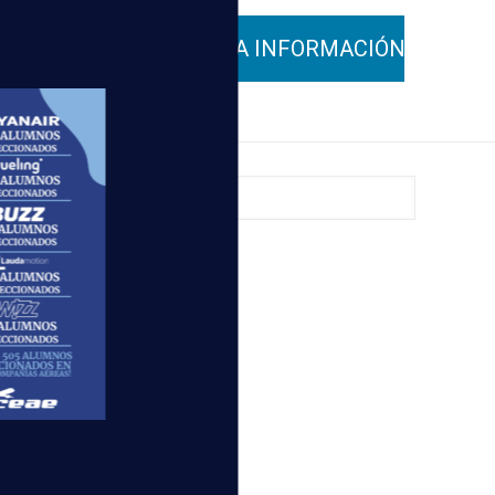
on un equipo
l evento y la
a
Escuela
. ¡No