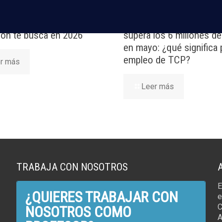
rutas en España y por qué
El Aeropuerto de Madrid
ción te busca en 2026
supera los 6 millones d
en mayo: ¿qué significa 
empleo de TCP?
r más
Leer más
TRABAJA CON NOSOTROS
E
¿QUIERES TRABAJAR CON
e
C
NOSOTROS COMO
A