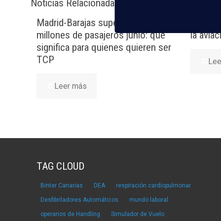
Noticias Relacionadas
Madrid-Barajas supera los 6
Nuevas 
millones de pasajeros junio: qué
la avia
significa para quienes quieren ser
TCP
Lee
Leer más
TAG CLOUD
Binter Canarias
DEA
respiración cardiopulmonar
Desfibriladores Automáticos
mundo laboral
operarios de Handling
Simulador de Vuelo