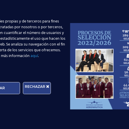
puntillas.
es propias y de terceros para fines
 tratadas por nosotros o por terceros,
n cuantificar el número de usuarios y
 estadísticamente el uso que hacen los
eb. Se analiza su navegación con el fin
Qatar.
erta de los servicios que ofrecemos.
 más información
aquí
.
bilidades interpersonales y la capacidad de trabajar c
RECHAZAR
 esta oportunidad y visualices todos los detalles acerca de
AR
uedes obtener tu
título TCP homologado
contactando con nuestr