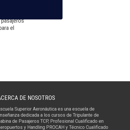
-Barajas
e pasajeros
para el
ACERCA DE NOSOTROS
scuela Superior Aeronáutica es una escuela de
nseñanza dedicada a los cursos de Tripulante de
abina de Pasajeros TCP, Profesional Cualificado en
eropuertos y Handling PROCAH y Técnico Cualificado