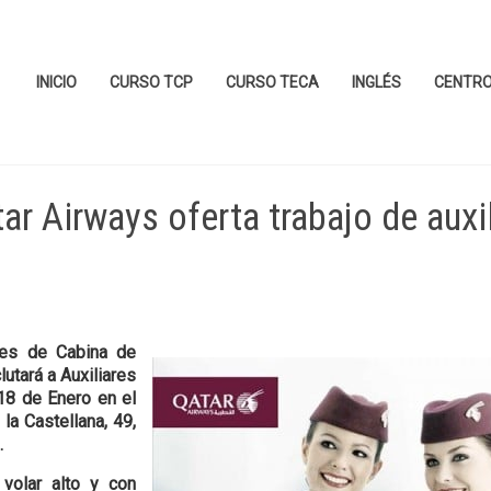
INICIO
CURSO TCP
CURSO TECA
INGLÉS
CENTR
r Airways oferta trabajo de auxi
tes de Cabina de
lutará a Auxiliares
18 de Enero en el
la Castellana, 49,
.
volar alto y con