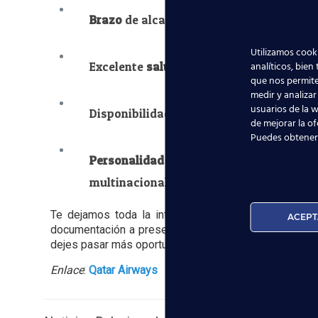
Brazo
de alcance mínimo de
212
cms. de 
Utilizamos cooki
analíticos, bien
Excelente
salud
y condición física.
que nos permite
medir y analizar
usuarios de la w
Disponibilidad para
trasladarse
a Doha, 
de mejorar la of
Puedes obtener
Personalidad
extrovertida con buenas ha
multinacional.
Te dejamos toda la información para que no pierdas
ACEPT
documentación a presentar. Y si aun no lo tienes, p
dejes pasar más oportunidades!
Enlace
:
Qatar Airways