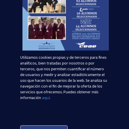
Curso:
Utilizamos cookies propias y de terceros para fines
analíticos, bien tratadas por nosotros o por
terceros, que nos permiten cuantificar el número
de usuarios y medir y analizar estadísticamente el
uso que hacen los usuarios de la web. Se analiza su
Centro:
Edad:
navegación con el fin de mejorar la oferta de los
servicios que ofrecemos. Puedes obtener más
información
aquí
.
Acepto la
Política de Privacidad
EUROCOLLEGE OXFORD ENGLISH INSTITUTE S.L.
le informa que tratará los datos personales que
facilite con la finalidad de gestionar su consulta y