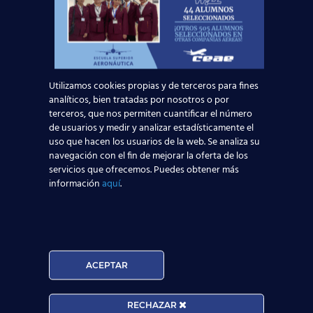
Apoyo de Atención a Pasajeros
Asistente al Despachador de Vuelo
Emergencia Sanitaria
Auxiliar de Vuel
centro aeronáutico de Madrid
airbus 350
Utilizamos cookies propias y de terceros para fines
trabajo azafata de vuelo
analíticos, bien tratadas por nosotros o por
Operadores de Centros de Facilitación Aeroportuaria
terceros, que nos permiten cuantificar el número
de usuarios y medir y analizar estadísticamente el
Compañías aérea
garantía de éxito
uso que hacen los usuarios de la web. Se analiza su
formación de calidad
Azafato/a de Vuelo
A
navegación con el fin de mejorar la oferta de los
servicios que ofrecemos. Puedes obtener más
título de TCP
expansión aeronáutica
Puerta de Europa
información
aquí
.
prácticas en el aeropuerto
Asistente al Despacho de Vuelo
plazo de matriculación
tasas aéreas
Boing
Air Berlín
ACEPTAR
TRABAJA CON NOSOTROS
RECHAZAR