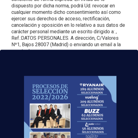
dispuesto por dicha norma, podrá Ud. revocar en
cualquier momento dicho consentimiento así como
ejercer sus derechos de acceso, rectificación,
cancelación y oposición en lo relativo a sus datos de
carácter personal mediante un escrito dirigido a: ,
Ref.:DATOS PERSONALES. A dirección, C/Valores
Nº1, Bajos 28007 (Madrid) o enviando un email a la
cuenta de correo:
infor@escuelasuperioraeronautica.com, de Ref.:
DATOS PERSONALES.
TAG CLOUD
Binter Canarias
DEA
respiración cardiopulmonar
Desfibriladores Automáticos
mundo laboral
operarios de Handling
Simulador de Vuelo
Operador de Centros de Facilitación Aeroportuaria