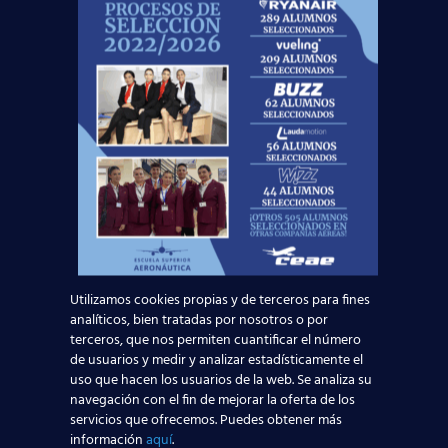
¡Consigue el
título oficial TCP
y
trabaja
volando
!
Noticias Relacionadas
Mapa de la aviación global 2025: las rutas más
transitadas y los países con más pasajeros
Leer más
Madrid-Barajas supera los 6 millones de
Utilizamos cookies propias y de terceros para fines
pasajeros junio: qué significa para quienes
analíticos, bien tratadas por nosotros o por
terceros, que nos permiten cuantificar el número
quieren ser TCP
de usuarios y medir y analizar estadísticamente el
uso que hacen los usuarios de la web. Se analiza su
navegación con el fin de mejorar la oferta de los
Leer más
servicios que ofrecemos. Puedes obtener más
información
aquí
.