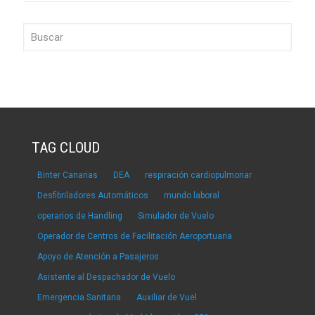
TAG CLOUD
Binter Canarias
DEA
respiración cardiopulmonar
Desfibriladores Automáticos
mundo laboral
operarios de Handling
Simulador de Vuelo
Operador de Centros de Facilitación Aeroportuaria
Apoyo de Atención a Pasajeros
Asistente al Despachador de Vuelo
Emergencia Sanitaria
Auxiliar de Vuel