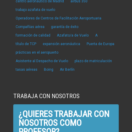
centro aeronáutico de Madrid
airbus 350
trabajo azafata de vuelo
Operadores de Centros de Facilitación Aeroportuaria
Compañías aérea
garantía de éxito
formación de calidad
Azafato/a de Vuelo
A
título de TCP
expansión aeronáutica
Puerta de Europa
prácticas en el aeropuerto
Asistente al Despacho de Vuelo
plazo de matriculación
tasas aéreas
Boing
Air Berlín
TRABAJA CON NOSOTROS
¿QUIERES TRABAJAR CON
NOSOTROS COMO
PROFESOR?