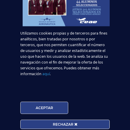
Asistente al Despachador de Vuelo
Emergencia Sanitaria
Auxiliar de Vuel
centro aeronáutico de Madrid
airbus 350
Utilizamos cookies propias y de terceros para fines
trabajo azafata de vuelo
analíticos, bien tratadas por nosotros o por
Operadores de Centros de Facilitación Aeroportuaria
terceros, que nos permiten cuantificar el número
Compañías aérea
garantía de éxito
de usuarios y medir y analizar estadísticamente el
uso que hacen los usuarios de la web. Se analiza su
formación de calidad
Azafato/a de Vuelo
A
navegación con el fin de mejorar la oferta de los
título de TCP
expansión aeronáutica
Puerta de Europa
servicios que ofrecemos. Puedes obtener más
información
aquí
.
prácticas en el aeropuerto
Asistente al Despacho de Vuelo
plazo de matriculación
tasas aéreas
Boing
Air Berlín
ACEPTAR
TRABAJA CON NOSOTROS
RECHAZAR