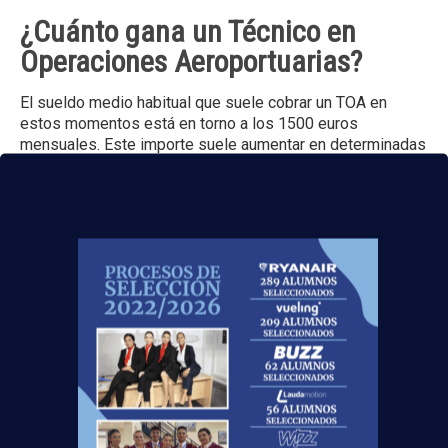
¿Cuánto gana un Técnico en
Operaciones Aeroportuarias?
El sueldo medio habitual que suele cobrar un TOA en
estos momentos está en torno a los 1500 euros
mensuales. Este importe suele aumentar en determinadas
[…]
TAG CLOUD
Binter Canarias
DEA
respiración cardiopulmonar
Desfibriladores Automáticos
mundo laboral
operarios de Handling
Simulador de Vuelo
Operador de Centros de Facilitación Aeroportuaria
Apoyo de Atención a Pasajeros