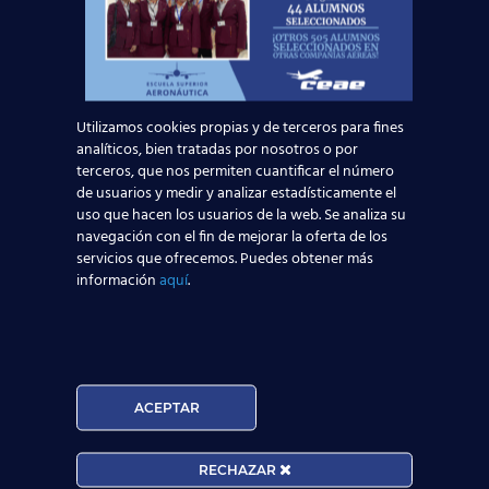
Centro:
Utilizamos cookies propias y de terceros para fines
analíticos, bien tratadas por nosotros o por
Edad:
terceros, que nos permiten cuantificar el número
de usuarios y medir y analizar estadísticamente el
uso que hacen los usuarios de la web. Se analiza su
navegación con el fin de mejorar la oferta de los
Acepto la
Política de Privacidad
servicios que ofrecemos. Puedes obtener más
información
aquí
.
EUROCOLLEGE OXFORD ENGLISH INSTITUTE S.L.
le informa que tratará los datos personales que
facilite con la finalidad de gestionar su consulta y
darle respuesta. Puede ejercer sus derechos de
protección de datos a través del e-mail
escuelasuperioraeronautica.com. Para más
ACEPTAR
información, por favor, consulte nuestra
Política de
Privacidad
.
RECHAZAR