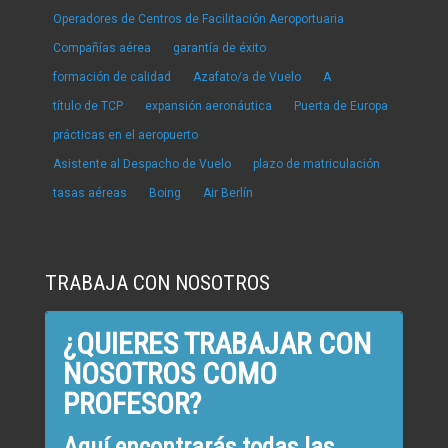
Operadores de Centros de Facilitación Aeroportuaria
Compañías aérea
garantía de éxito
formación de calidad
Azafato/a de Vuelo
A
título de TCP
expansión aeronáutica
Puerta de Europa
prácticas en el aeropuerto
Asistente al Despacho de Vuelo
plazo de matriculación
tasas aéreas
Boing
Air Berlín
TRABAJA CON NOSOTROS
¿QUIERES TRABAJAR CON
NOSOTROS COMO
PROFESOR?
Aquí encontrarás todas las