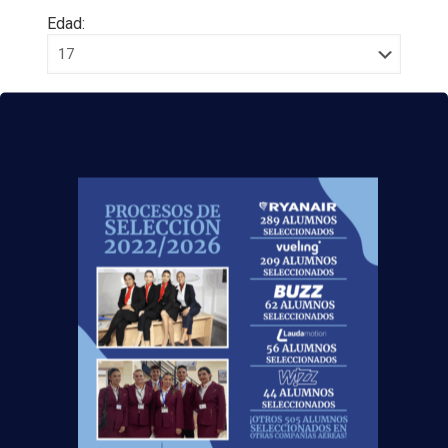
Edad:
Acepto la
Política de Privacidad
EUROCOLLEGE OXFORD ENGLISH INSTITUTE S.L.
le informa que tratará los datos personales que
facilite con la finalidad de gestionar su consulta y
darle respuesta. Puede ejercer sus derechos de
protección de datos a través del e-mail
escuelasuperioraeronautica.com. Para más
información, por favor, consulte nuestra
Política de
Privacidad
.
¡Nos vemos volando!