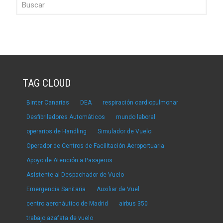
TAG CLOUD
Binter Canarias
DEA
respiración cardiopulmonar
Desfibriladores Automáticos
mundo laboral
operarios de Handling
Simulador de Vuelo
Operador de Centros de Facilitación Aeroportuaria
Apoyo de Atención a Pasajeros
Asistente al Despachador de Vuelo
Emergencia Sanitaria
Auxiliar de Vuel
centro aeronáutico de Madrid
airbus 350
trabajo azafata de vuelo