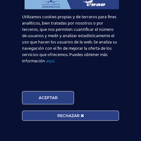
Utilizamos cookies propias y de terceros para fines
analíticos, bien tratadas por nosotros o por
Noticias Relacionadas
terceros, que nos permiten cuantificar el número
de usuarios y medir y analizar estadísticamente el
Mapa de la aviación global 2025: las rutas más
uso que hacen los usuarios de la web. Se analiza su
transitadas y los países con más pasajeros
navegación con el fin de mejorar la oferta de los
servicios que ofrecemos. Puedes obtener más
información
aquí
.
Leer más
Madrid-Barajas supera los 6 millones de
pasajeros junio: qué significa para quienes
quieren ser TCP
ACEPTAR
Leer más
RECHAZAR
¡Últimas plazas! Nuevo Curso TCP en Madrid
– Tercer cuatrimestre 2026