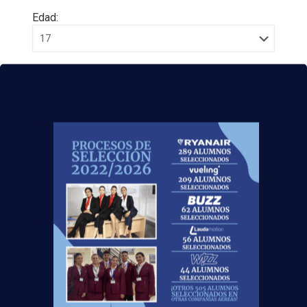
Edad:
Acepto la
Política de Privacidad
EUROCOLLEGE OXFORD ENGLISH INSTITUTE S.L.
le informa que tratará los datos personales que
facilite con la finalidad de gestionar su consulta y
darle respuesta. Puede ejercer sus derechos de
protección de datos a través del e-mail
escuelasuperioraeronautica.com. Para más
información, por favor, consulte nuestra
Política de
Privacidad
.
En 2021, ¡consigue el
título oficial TCP
y