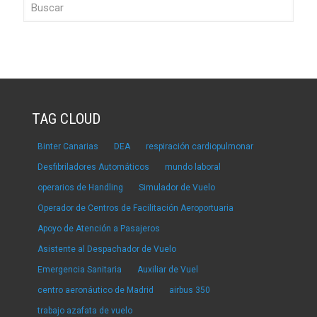
TAG CLOUD
Binter Canarias
DEA
respiración cardiopulmonar
Desfibriladores Automáticos
mundo laboral
operarios de Handling
Simulador de Vuelo
Operador de Centros de Facilitación Aeroportuaria
Apoyo de Atención a Pasajeros
Asistente al Despachador de Vuelo
Emergencia Sanitaria
Auxiliar de Vuel
centro aeronáutico de Madrid
airbus 350
trabajo azafata de vuelo