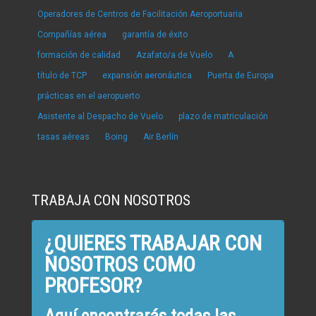
Operadores de Centros de Facilitación Aeroportuaria
Compañías aérea
garantía de éxito
formación de calidad
Azafato/a de Vuelo
A
título de TCP
expansión aeronáutica
Puerta de Europa
prácticas en el aeropuerto
Asistente al Despacho de Vuelo
plazo de matriculación
tasas aéreas
Boing
Air Berlín
TRABAJA CON NOSOTROS
¿QUIERES TRABAJAR CON
NOSOTROS COMO
PROFESOR?