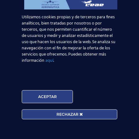
trabaja volando
!
Utilizamos cookies propias y de terceros para fines
analíticos, bien tratadas por nosotros o por
Noticias Relacionadas
terceros, que nos permiten cuantificar el número
de usuarios y medir y analizar estadísticamente el
Mapa de la aviación global 2025: las rutas más
uso que hacen los usuarios de la web. Se analiza su
transitadas y los países con más pasajeros
navegación con el fin de mejorar la oferta de los
servicios que ofrecemos. Puedes obtener más
información
aquí
.
Leer más
Madrid-Barajas supera los 6 millones de
pasajeros junio: qué significa para quienes
quieren ser TCP
ACEPTAR
Leer más
RECHAZAR
¡Últimas plazas! Nuevo Curso TCP en Madrid
– Tercer cuatrimestre 2026