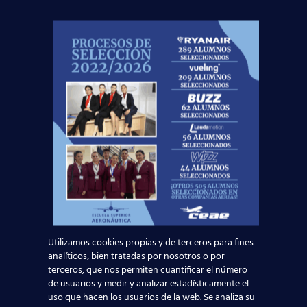
Privacidad
.
¡Te esperamos!
Noticias Relacionadas
Mapa de la aviación global 2025: las rutas más
transitadas y los países con más pasajeros
Utilizamos cookies propias y de terceros para fines
Leer más
analíticos, bien tratadas por nosotros o por
terceros, que nos permiten cuantificar el número
de usuarios y medir y analizar estadísticamente el
¡Últimas plazas! Nuevo Curso TCP en Madrid
uso que hacen los usuarios de la web. Se analiza su