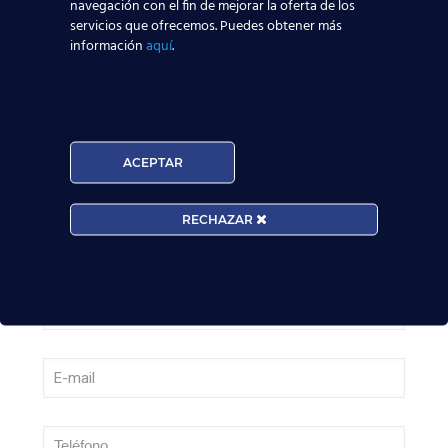
– Tercer cuatrimestre 2026
navegación con el fin de mejorar la oferta de los
servicios que ofrecemos. Puedes obtener más
información
aquí
.
Leer más
¿Cómo manejan los TCP el jet lag? Trucos y
secretos de vuelo
ACEPTAR
Leer más
RECHAZAR