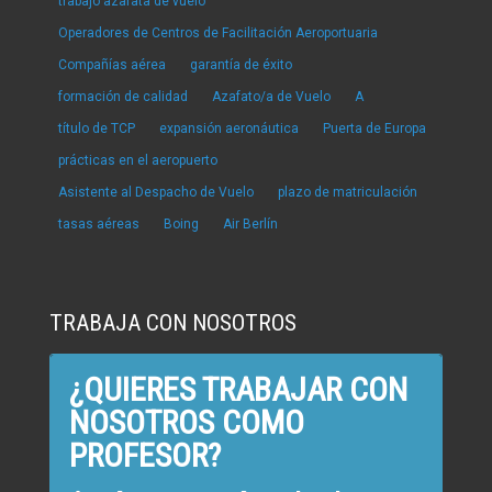
trabajo azafata de vuelo
Operadores de Centros de Facilitación Aeroportuaria
Compañías aérea
garantía de éxito
formación de calidad
Azafato/a de Vuelo
A
título de TCP
expansión aeronáutica
Puerta de Europa
prácticas en el aeropuerto
Asistente al Despacho de Vuelo
plazo de matriculación
tasas aéreas
Boing
Air Berlín
TRABAJA CON NOSOTROS
¿QUIERES TRABAJAR CON
NOSOTROS COMO
PROFESOR?