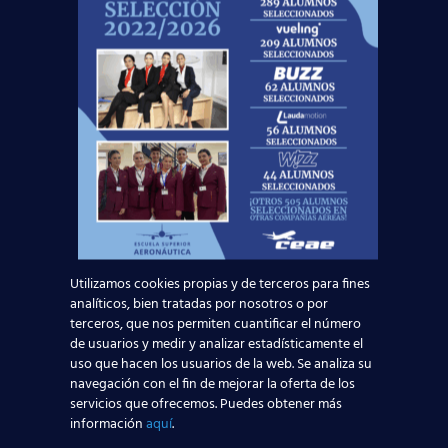
Noticias Relacionadas
El Aeropuerto Adolfo Suárez Madrid-Barajas
supera los 5,8 millones de pasajeros en junio
de 2025
Leer más
¿Qué hace un Tripulante de Cabina de
Utilizamos cookies propias y de terceros para fines
Pasajeros? Descubre esta apasionante
analíticos, bien tratadas por nosotros o por
profesión
terceros, que nos permiten cuantificar el número
de usuarios y medir y analizar estadísticamente el
uso que hacen los usuarios de la web. Se analiza su
Leer más
navegación con el fin de mejorar la oferta de los
servicios que ofrecemos. Puedes obtener más
5 errores comunes al elegir escuela de TCP (y
información
aquí
.
cómo evitarlos)