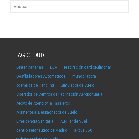
TAG CLOUD
Binter Canarias
DEA
respiración cardiopulmonar
Desfibriladores Automáticos
mundo laboral
operarios de Handling
Simulador de Vuelo
Operador de Centros de Facilitación Aeroportuaria
Apoyo de Atención a Pasajeros
Asistente al Despachador de Vuelo
Emergencia Sanitaria
Auxiliar de Vuel
centro aeronáutico de Madrid
airbus 350