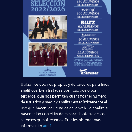
¡Te esperamos!
Noticias Relacionadas
Mapa de la aviación global 2025: las rutas más
transitadas y los países con más pasajeros
Leer más
Utilizamos cookies propias y de terceros para fines
¡Últimas plazas! Nuevo Curso TCP en Madrid
analíticos, bien tratadas por nosotros o por
– Tercer cuatrimestre 2026
terceros, que nos permiten cuantificar el número
de usuarios y medir y analizar estadísticamente el
uso que hacen los usuarios de la web. Se analiza su
Leer más
navegación con el fin de mejorar la oferta de los
servicios que ofrecemos. Puedes obtener más
información
aquí
.
¿Cómo manejan los TCP el jet lag? Trucos y