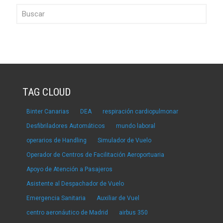
TAG CLOUD
Binter Canarias
DEA
respiración cardiopulmonar
Desfibriladores Automáticos
mundo laboral
operarios de Handling
Simulador de Vuelo
Operador de Centros de Facilitación Aeroportuaria
Apoyo de Atención a Pasajeros
Asistente al Despachador de Vuelo
Emergencia Sanitaria
Auxiliar de Vuel
centro aeronáutico de Madrid
airbus 350