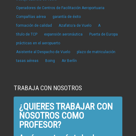
Operadores de Centros de Facilitación Aeroportuaria
Compañías aérea
garantía de éxito
formación de calidad
Azafato/a de Vuelo
A
título de TCP
expansión aeronáutica
Puerta de Europa
prácticas en el aeropuerto
Asistente al Despacho de Vuelo
plazo de matriculación
tasas aéreas
Boing
Air Berlín
TRABAJA CON NOSOTROS
¿QUIERES TRABAJAR CON
NOSOTROS COMO
PROFESOR?