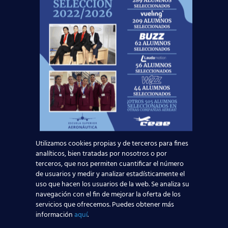
¡Te esperamos!
Noticias Relacionadas
Mapa de la aviación global 2025: las rutas más
transitadas y los países con más pasajeros
Leer más
Utilizamos cookies propias y de terceros para fines
¡Últimas plazas! Nuevo Curso TCP en Madrid
analíticos, bien tratadas por nosotros o por
– Tercer cuatrimestre 2026
terceros, que nos permiten cuantificar el número
de usuarios y medir y analizar estadísticamente el
uso que hacen los usuarios de la web. Se analiza su
Leer más
navegación con el fin de mejorar la oferta de los
servicios que ofrecemos. Puedes obtener más
¿Cómo manejan los TCP el jet lag? Trucos y
información
aquí
.
secretos de vuelo