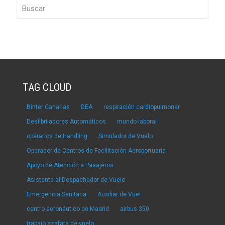
TAG CLOUD
Binter Canarias
DEA
respiración cardiopulmonar
Desfibriladores Automáticos
mundo laboral
operarios de Handling
Simulador de Vuelo
Operador de Centros de Facilitación Aeroportuaria
Apoyo de Atención a Pasajeros
Asistente al Despachador de Vuelo
Emergencia Sanitaria
Auxiliar de Vuel
centro aeronáutico de Madrid
airbus 350
trabajo azafata de vuelo