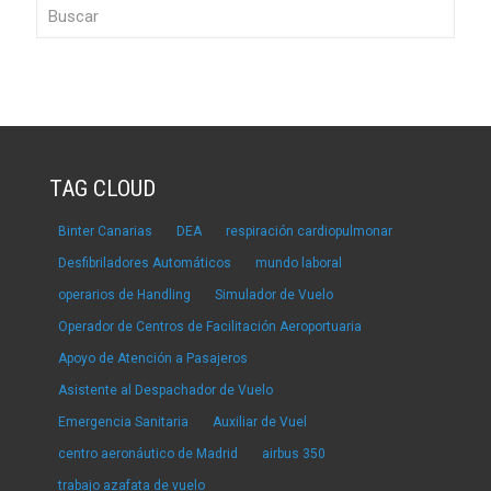
TAG CLOUD
Binter Canarias
DEA
respiración cardiopulmonar
Desfibriladores Automáticos
mundo laboral
operarios de Handling
Simulador de Vuelo
Operador de Centros de Facilitación Aeroportuaria
Apoyo de Atención a Pasajeros
Asistente al Despachador de Vuelo
Emergencia Sanitaria
Auxiliar de Vuel
centro aeronáutico de Madrid
airbus 350
trabajo azafata de vuelo