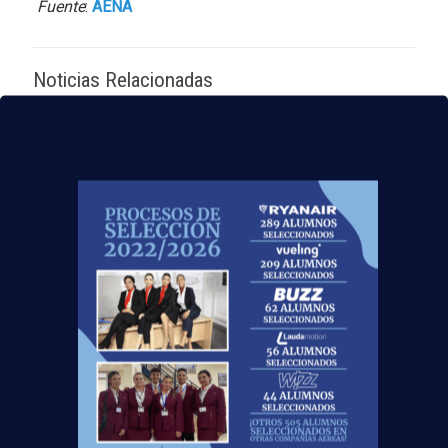
Fuente
:
AENA
Noticias Relacionadas
Mapa de la aviación global 2025: las rutas más
transitadas y los países con más pasajeros
Leer más
Madrid-Barajas supera los 6 millones de
pasajeros junio: qué significa para quienes
quieren ser TCP
Leer más
¡Últimas plazas! Nuevo Curso TCP en Madrid
– Tercer cuatrimestre 2026