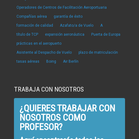
Operadores de Centros de Facilitación Aeroportuaria
Compañías aérea
garantía de éxito
formación de calidad
Azafato/a de Vuelo
A
título de TCP
expansión aeronáutica
Puerta de Europa
prácticas en el aeropuerto
Asistente al Despacho de Vuelo
plazo de matriculación
tasas aéreas
Boing
Air Berlín
TRABAJA CON NOSOTROS
¿QUIERES TRABAJAR CON
NOSOTROS COMO
PROFESOR?