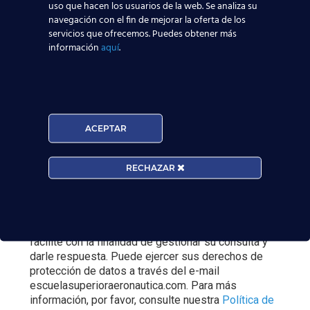
uso que hacen los usuarios de la web. Se analiza su
navegación con el fin de mejorar la oferta de los
servicios que ofrecemos. Puedes obtener más
información
aquí
.
Curso:
ACEPTAR
Centro:
Edad:
RECHAZAR
Acepto la
Política de Privacidad
EUROCOLLEGE OXFORD ENGLISH INSTITUTE S.L.
le informa que tratará los datos personales que
facilite con la finalidad de gestionar su consulta y
darle respuesta. Puede ejercer sus derechos de
protección de datos a través del e-mail
escuelasuperioraeronautica.com. Para más
información, por favor, consulte nuestra
Política de