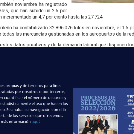
ambién noviembre ha registrado
les, que han subido un 2,6 por
n incrementado un 4,7 por ciento hasta las 27.724.
rileño ha contabilizado 32.896.076 kilos en noviembre, el 1,5 p
 todas las mercancías gestionadas en los aeropuertos de la re
stos datos positivos y de la demanda laboral que disponen lo
nuestros alumnos los cursos de
Tripulantes de Cabina de Pas
cilitar el acceso al mundo laboral, ya que todo indica que se har
ios de Handling
.
es propias y de terceros para fines
 tratadas por nosotros o por terceros,
n cuantificar el número de usuarios y
 estadísticamente el uso que hacen los
Barajas supera los 6
¡Últimas plazas! Nuevo
eb. Se analiza su navegación con el fin
s de pasajeros junio: qué
en Madrid – Tercer cuat
erta de los servicios que ofrecemos.
 más información
aquí
.
ca para quienes quieren ser
2026