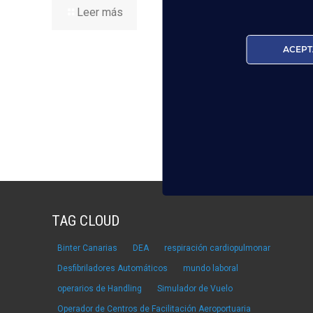
Leer más
Lee
ACEPT
TAG CLOUD
Binter Canarias
DEA
respiración cardiopulmonar
Desfibriladores Automáticos
mundo laboral
operarios de Handling
Simulador de Vuelo
Operador de Centros de Facilitación Aeroportuaria