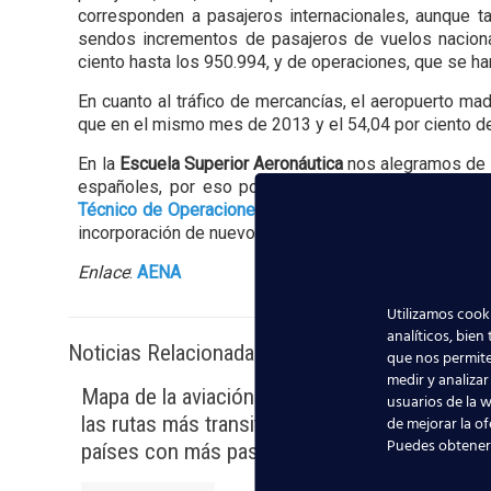
corresponden a pasajeros internacionales, aunque t
sendos incrementos de pasajeros de vuelos naciona
ciento hasta los 950.994, y de operaciones, que se ha
En cuanto al tráfico de mercancías, el aeropuerto mad
que en el mismo mes de 2013 y el 54,04 por ciento de
En la
Escuela Superior Aeronáutica
nos alegramos de e
españoles, por eso ponemos a la disposición de 
Técnico de Operaciones Aeroportuarias TOA
, para fa
incorporación de nuevos
Auxiliares de Vuelo
y
Operar
Enlace
:
AENA
Utilizamos cooki
analíticos, bien
Noticias Relacionadas
que nos permite
medir y analizar
Mapa de la aviación global 2025:
Madrid-
usuarios de la w
las rutas más transitadas y los
millone
de mejorar la of
Puedes obtener
países con más pasajeros
signifi
TCP