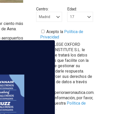
Centro:
Edad:
or ciento más
d de Aena.
Acepto la
Política de
Privacidad
s aeropuertos
ajeros TCP
y
EUROCOLLEGE OXFORD
á necesario la
ENGLISH INSTITUTE S.L. le
informa que tratará los datos
personales que facilite con la
finalidad de gestionar su
consulta y darle respuesta.
Puede ejercer sus derechos de
protección de datos a través
del e-mail
 Curso TCP
escuelasuperioraeronautica.com.
rimestre
Para más información, por favor,
consulte nuestra
Política de
Privacidad
.