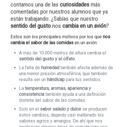
contamos una de las
curiosidades
más
comentadas por nuestros alumnos que ya
están trabajando: ¿Sabías que nuestro
sentido del gusto
nos
cambia en un avión
?
Estos son los principales motivos por los que
nos
cambia el sabor de las comidas
en un avión:
A más de 10.000 metros de altura cambia el
sentido del gusto y el olfato
.
La falta de
humedad
también afecta además de
una menor presión atmosférica, que también
resulta ser un
hándicap
para tus sentidos.
La
temperatura, aromas, apariencia y
consistencia
también ayuda a una definición
distinta del sabor de las comidas.
Solo en el
sabor salado y dulce
se producen
estos cambios, dejando casi inalterado los
sabores agrios y amargos. De ahí que nos
apetezcan algunos tipos de comida más que