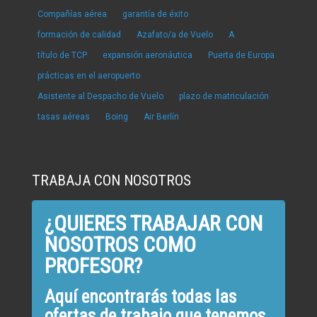
Compañías aérea
garantía de éxito
formación de calidad
Azafato/a de Vuelo
A
título de TCP
expansión aeronáutica
Puerta de Europa
prácticas en el aeropuerto
Asistente al Despacho de Vuelo
plazo de matriculación
tasas aéreas
Boing
Air Berlín
TRABAJA CON NOSOTROS
¿QUIERES TRABAJAR CON
NOSOTROS COMO
PROFESOR?
Aquí encontrarás todas las
ofertas de trabajo que tenemos