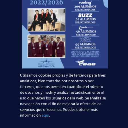
Noticias Relacionadas
Mapa de la aviación global 2025: las rutas más
transitadas y los países con más pasajeros
Leer más
¡Últimas plazas! Nuevo Curso TCP en Madrid
Utilizamos cookies propias y de terceros para fines
– Tercer cuatrimestre 2026
analíticos, bien tratadas por nosotros o por
terceros, que nos permiten cuantificar el número
de usuarios y medir y analizar estadísticamente el
Leer más
uso que hacen los usuarios de la web. Se analiza su
navegación con el fin de mejorar la oferta de los
¿Cómo manejan los TCP el jet lag? Trucos y
servicios que ofrecemos. Puedes obtener más
información
aquí
.
secretos de vuelo